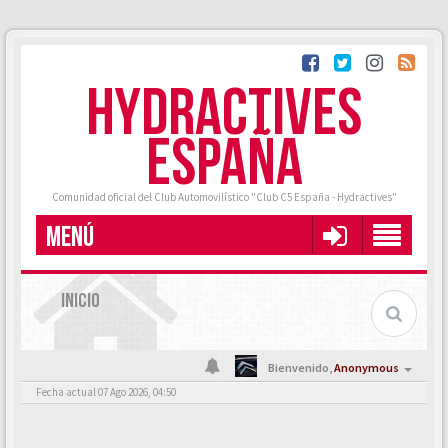
HYDRACTIVES
ESPAÑA
Comunidad oficial del Club Automovilístico "Club C5 España - Hydractives"
MENÚ
INICIO
Bienvenido,
Anonymous
Fecha actual 07 Ago 2026, 04:50