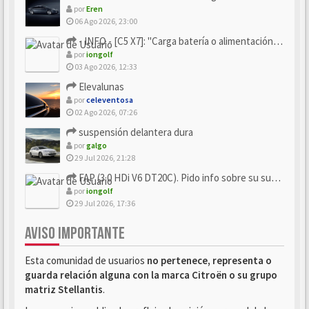
por
Eren
06 Ago 2026, 23:00
- INFO - [C5 X7]: "Carga batería o alimentación eléctri...
por
iongolf
03 Ago 2026, 12:33
Elevalunas
por
celeventosa
02 Ago 2026, 07:26
suspensión delantera dura
por
galgo
29 Jul 2026, 21:28
FAP (3.0 HDi V6 DT20C). Pido info sobre su sustitución
por
iongolf
29 Jul 2026, 17:36
AVISO IMPORTANTE
Esta comunidad de usuarios
no pertenece, representa o
guarda relación alguna con la marca Citroën o su grupo
matriz Stellantis
.