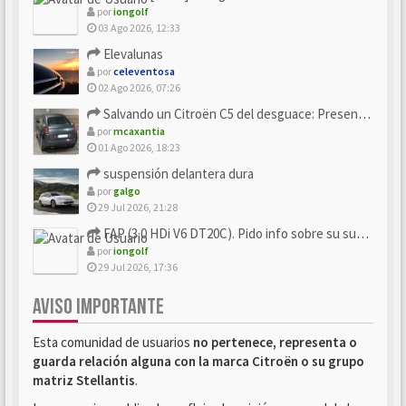
por
iongolf
03 Ago 2026, 12:33
Elevalunas
por
celeventosa
02 Ago 2026, 07:26
Salvando un Citroën C5 del desguace: Presentación y seguimiento
por
mcaxantia
01 Ago 2026, 18:23
suspensión delantera dura
por
galgo
29 Jul 2026, 21:28
FAP (3.0 HDi V6 DT20C). Pido info sobre su sustitución
por
iongolf
29 Jul 2026, 17:36
AVISO IMPORTANTE
Esta comunidad de usuarios
no pertenece, representa o
guarda relación alguna con la marca Citroën o su grupo
matriz Stellantis
.