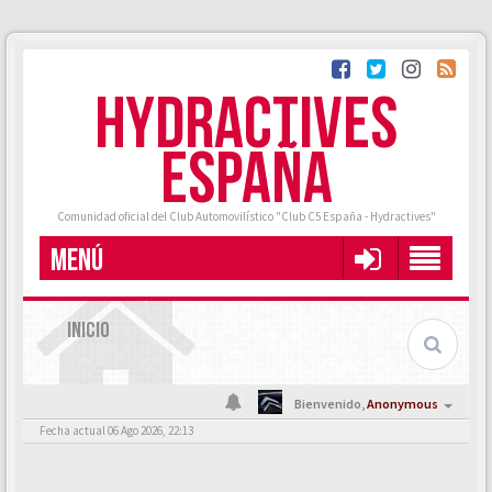
HYDRACTIVES
ESPAÑA
Comunidad oficial del Club Automovilístico "Club C5 España - Hydractives"
MENÚ
INICIO
Bienvenido,
Anonymous
Fecha actual 06 Ago 2026, 22:13