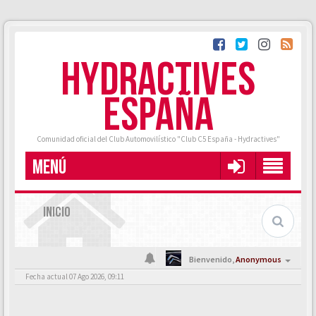
HYDRACTIVES
ESPAÑA
Comunidad oficial del Club Automovilístico "Club C5 España - Hydractives"
MENÚ
INICIO
Bienvenido,
Anonymous
Fecha actual 07 Ago 2026, 09:11