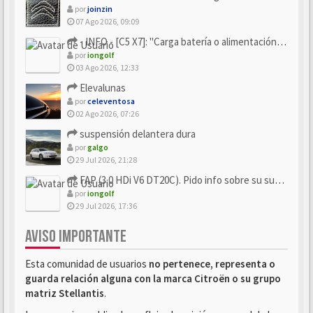
por
joinzin
07 Ago 2026, 09:09
- INFO - [C5 X7]: "Carga batería o alimentación eléctri...
por
iongolf
03 Ago 2026, 12:33
Elevalunas
por
celeventosa
02 Ago 2026, 07:26
suspensión delantera dura
por
galgo
29 Jul 2026, 21:28
FAP (3.0 HDi V6 DT20C). Pido info sobre su sustitución
por
iongolf
29 Jul 2026, 17:36
AVISO IMPORTANTE
Esta comunidad de usuarios
no pertenece, representa o
guarda relación alguna con la marca Citroën o su grupo
matriz Stellantis
.