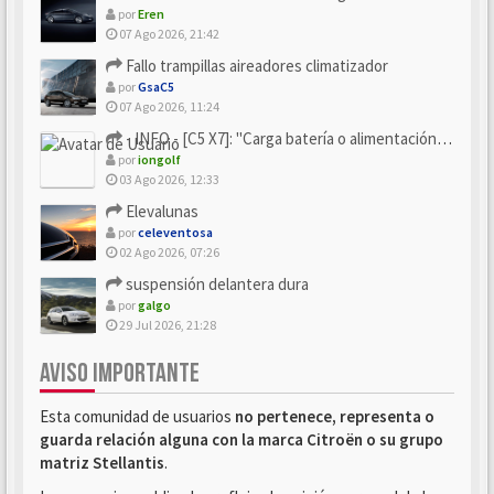
por
Eren
07 Ago 2026, 21:42
Fallo trampillas aireadores climatizador
por
GsaC5
07 Ago 2026, 11:24
- INFO - [C5 X7]: "Carga batería o alimentación eléctri...
por
iongolf
03 Ago 2026, 12:33
Elevalunas
por
celeventosa
02 Ago 2026, 07:26
suspensión delantera dura
por
galgo
29 Jul 2026, 21:28
AVISO IMPORTANTE
Esta comunidad de usuarios
no pertenece, representa o
guarda relación alguna con la marca Citroën o su grupo
matriz Stellantis
.