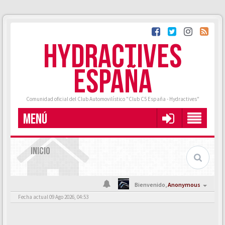
HYDRACTIVES
ESPAÑA
Comunidad oficial del Club Automovilístico "Club C5 España - Hydractives"
MENÚ
INICIO
Bienvenido,
Anonymous
Fecha actual 09 Ago 2026, 04:53