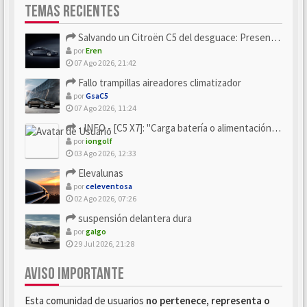
TEMAS RECIENTES
Salvando un Citroën C5 del desguace: Presentación y seguimiento
por
Eren
07 Ago 2026, 21:42
Fallo trampillas aireadores climatizador
por
GsaC5
07 Ago 2026, 11:24
- INFO - [C5 X7]: "Carga batería o alimentación eléctri...
por
iongolf
03 Ago 2026, 12:33
Elevalunas
por
celeventosa
02 Ago 2026, 07:26
suspensión delantera dura
por
galgo
29 Jul 2026, 21:28
AVISO IMPORTANTE
Esta comunidad de usuarios
no pertenece, representa o