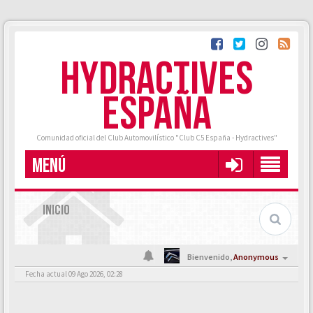
HYDRACTIVES
ESPAÑA
Comunidad oficial del Club Automovilístico "Club C5 España - Hydractives"
MENÚ
INICIO
Bienvenido,
Anonymous
Fecha actual 09 Ago 2026, 02:28