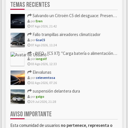
TEMAS RECIENTES
Salvando un Citroën C5 del desguace: Presentación y seguimiento
por
Eren
07 Ago 2026, 21:42
Fallo trampillas aireadores climatizador
por
GsaC5
07 Ago 2026, 11:24
- INFO - [C5 X7]: "Carga batería o alimentación eléctri...
por
iongolf
03 Ago 2026, 12:33
Elevalunas
por
celeventosa
02 Ago 2026, 07:26
suspensión delantera dura
por
galgo
29 Jul 2026, 21:28
AVISO IMPORTANTE
Esta comunidad de usuarios
no pertenece, representa o