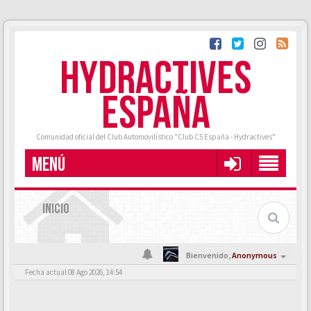
HYDRACTIVES
ESPAÑA
Comunidad oficial del Club Automovilístico "Club C5 España - Hydractives"
MENÚ
INICIO
Bienvenido,
Anonymous
Fecha actual 08 Ago 2026, 14:54