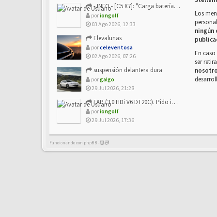
- INFO - [C5 X7]: "Carga batería o alimentación eléctri...
Los mens
por
iongolf
personal
03 Ago 2026, 12:33
ningún 
Elevalunas
publica
por
celeventosa
En caso 
02 Ago 2026, 07:26
ser reti
suspensión delantera dura
nosotr
desarrol
por
galgo
29 Jul 2026, 21:28
FAP (3.0 HDi V6 DT20C). Pido info sobre su sustitución
por
iongolf
29 Jul 2026, 17:36
Funcionando con phpBB -