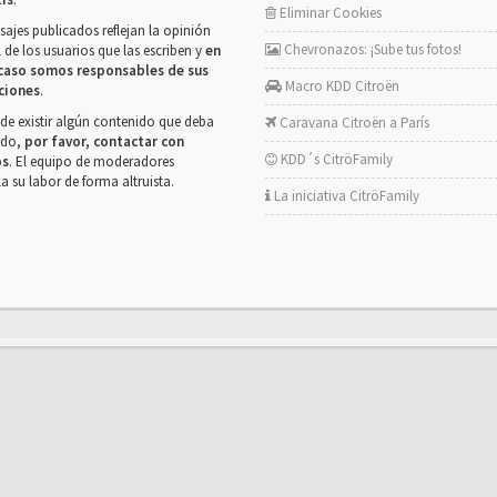
Eliminar Cookies
ajes publicados reflejan la opinión
Chevronazos: ¡Sube tus fotos!
 de los usuarios que las escriben y
en
caso somos responsables de sus
Macro KDD Citroën
ciones
.
de existir algún contenido que deba
Caravana Citroën a París
rado,
por favor, contactar con
KDD´s CitröFamily
os
. El equipo de moderadores
la su labor de forma altruista.
La iniciativa CitröFamily