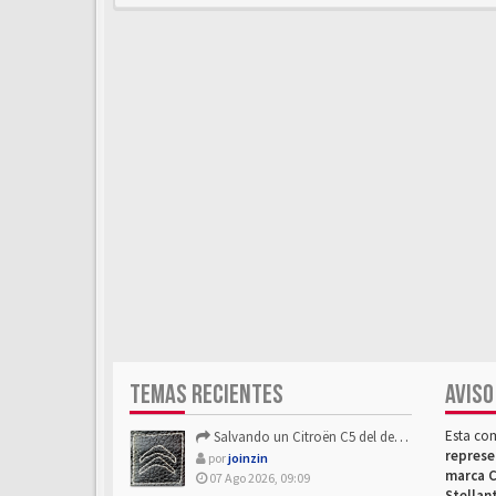
TEMAS RECIENTES
AVISO
Esta co
Salvando un Citroën C5 del desguace: Presentación y seguimiento
represe
por
joinzin
marca C
07 Ago 2026, 09:09
Stellan