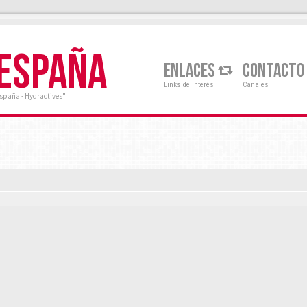
 ESPAÑA
ENLACES
CONTACTO
Links de interés
Canales
España - Hydractives"