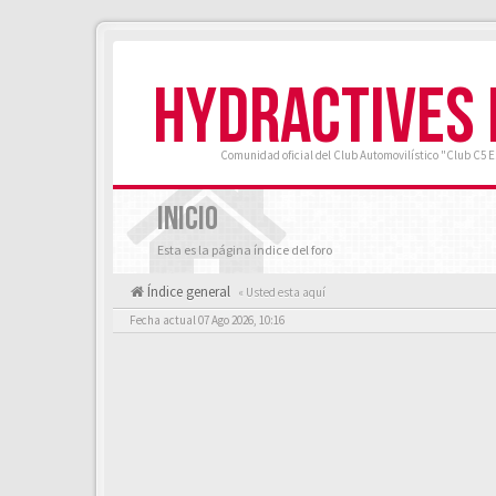
HYDRACTIVES
Comunidad oficial del Club Automovilístico "Club C5 
INICIO
Esta es la página índice del foro
Índice general
« Usted esta aquí
Fecha actual 07 Ago 2026, 10:16