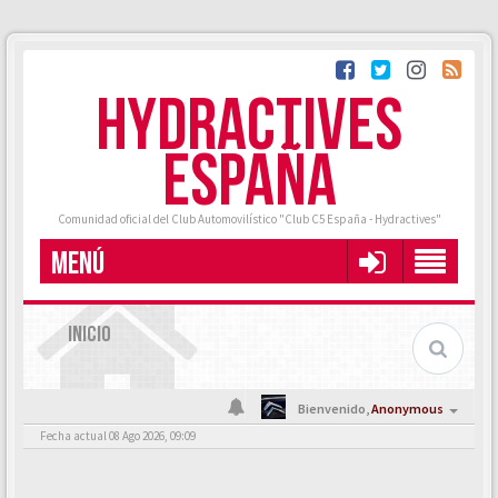
HYDRACTIVES
ESPAÑA
Comunidad oficial del Club Automovilístico "Club C5 España - Hydractives"
MENÚ
INICIO
Bienvenido,
Anonymous
Fecha actual 08 Ago 2026, 09:09