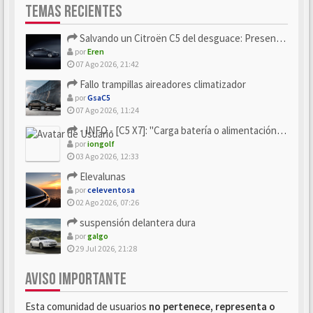
TEMAS RECIENTES
Salvando un Citroën C5 del desguace: Presentación y seguimiento
por
Eren
07 Ago 2026, 21:42
Fallo trampillas aireadores climatizador
por
GsaC5
07 Ago 2026, 11:24
- INFO - [C5 X7]: "Carga batería o alimentación eléctri...
por
iongolf
03 Ago 2026, 12:33
Elevalunas
por
celeventosa
02 Ago 2026, 07:26
suspensión delantera dura
por
galgo
29 Jul 2026, 21:28
AVISO IMPORTANTE
Esta comunidad de usuarios
no pertenece, representa o