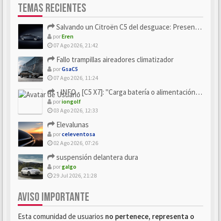
TEMAS RECIENTES
Salvando un Citroën C5 del desguace: Presentación y seguimiento
por
Eren
07 Ago 2026, 21:42
Fallo trampillas aireadores climatizador
por
GsaC5
07 Ago 2026, 11:24
- INFO - [C5 X7]: "Carga batería o alimentación eléctri...
por
iongolf
03 Ago 2026, 12:33
Elevalunas
por
celeventosa
02 Ago 2026, 07:26
suspensión delantera dura
por
galgo
29 Jul 2026, 21:28
AVISO IMPORTANTE
Esta comunidad de usuarios
no pertenece, representa o