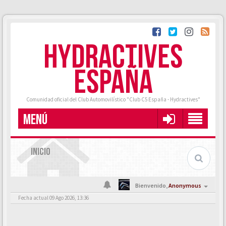
HYDRACTIVES
ESPAÑA
Comunidad oficial del Club Automovilístico "Club C5 España - Hydractives"
MENÚ
INICIO
Bienvenido,
Anonymous
Fecha actual 09 Ago 2026, 13:36