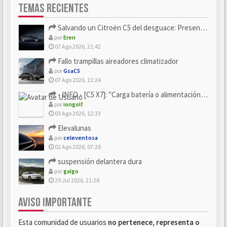
TEMAS RECIENTES
Salvando un Citroën C5 del desguace: Presentación y seguimiento
por
Eren
07 Ago 2026, 21:42
Fallo trampillas aireadores climatizador
por
GsaC5
07 Ago 2026, 11:24
- INFO - [C5 X7]: "Carga batería o alimentación eléctri...
por
iongolf
03 Ago 2026, 12:33
Elevalunas
por
celeventosa
02 Ago 2026, 07:26
suspensión delantera dura
por
galgo
29 Jul 2026, 21:28
AVISO IMPORTANTE
Esta comunidad de usuarios
no pertenece, representa o