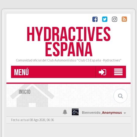
HYDRACTIVES
ESPAÑA
Comunidad oficial del Club Automovilístico "Club C5 España - Hydractives"
MENÚ
INICIO
Bienvenido,
Anonymous
Fecha actual 08 Ago 2026, 06:36