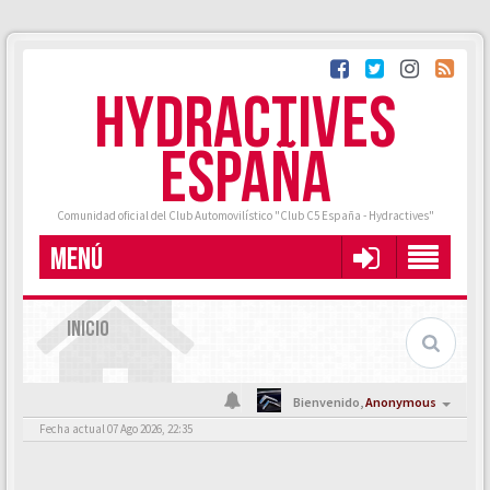
HYDRACTIVES
ESPAÑA
Comunidad oficial del Club Automovilístico "Club C5 España - Hydractives"
MENÚ
INICIO
Bienvenido,
Anonymous
Fecha actual 07 Ago 2026, 22:35