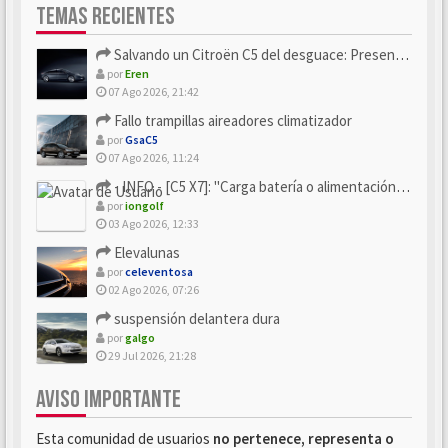
TEMAS RECIENTES
Salvando un Citroën C5 del desguace: Presentación y seguimiento
por
Eren
07 Ago 2026, 21:42
Fallo trampillas aireadores climatizador
por
GsaC5
07 Ago 2026, 11:24
- INFO - [C5 X7]: "Carga batería o alimentación eléctri...
por
iongolf
03 Ago 2026, 12:33
Elevalunas
por
celeventosa
02 Ago 2026, 07:26
suspensión delantera dura
por
galgo
29 Jul 2026, 21:28
AVISO IMPORTANTE
Esta comunidad de usuarios
no pertenece, representa o