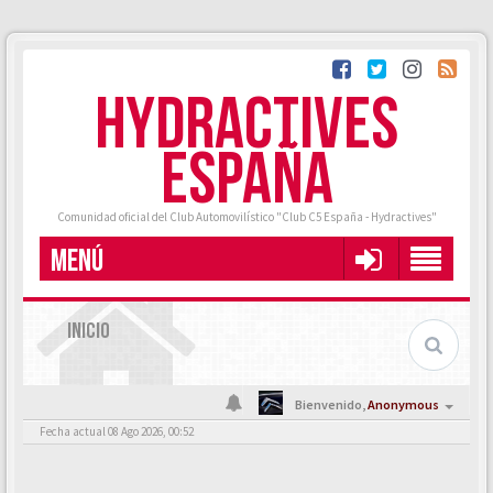
HYDRACTIVES
ESPAÑA
Comunidad oficial del Club Automovilístico "Club C5 España - Hydractives"
MENÚ
INICIO
Bienvenido,
Anonymous
Fecha actual 08 Ago 2026, 00:52