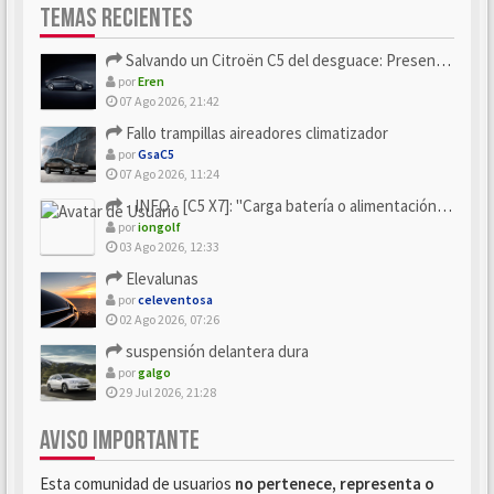
TEMAS RECIENTES
Salvando un Citroën C5 del desguace: Presentación y seguimiento
por
Eren
07 Ago 2026, 21:42
Fallo trampillas aireadores climatizador
por
GsaC5
07 Ago 2026, 11:24
- INFO - [C5 X7]: "Carga batería o alimentación eléctri...
por
iongolf
03 Ago 2026, 12:33
Elevalunas
por
celeventosa
02 Ago 2026, 07:26
suspensión delantera dura
por
galgo
29 Jul 2026, 21:28
AVISO IMPORTANTE
Esta comunidad de usuarios
no pertenece, representa o