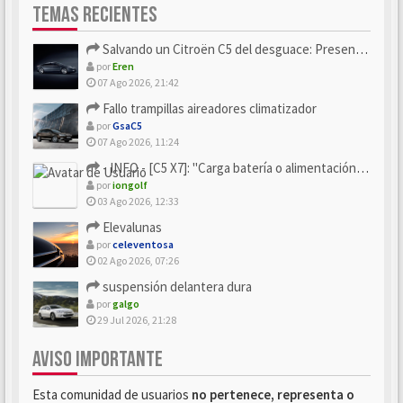
TEMAS RECIENTES
Salvando un Citroën C5 del desguace: Presentación y seguimiento
por
Eren
07 Ago 2026, 21:42
Fallo trampillas aireadores climatizador
por
GsaC5
07 Ago 2026, 11:24
- INFO - [C5 X7]: "Carga batería o alimentación eléctri...
por
iongolf
03 Ago 2026, 12:33
Elevalunas
por
celeventosa
02 Ago 2026, 07:26
suspensión delantera dura
por
galgo
29 Jul 2026, 21:28
AVISO IMPORTANTE
Esta comunidad de usuarios
no pertenece, representa o