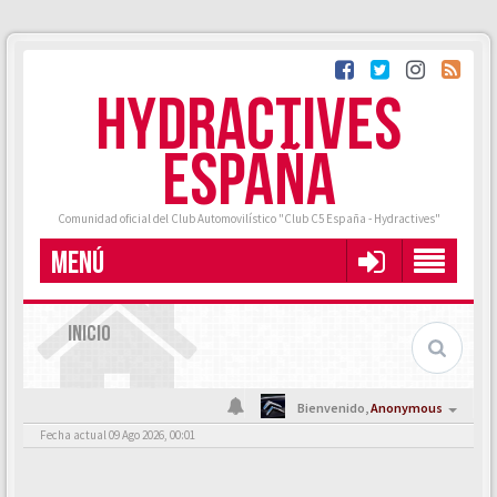
HYDRACTIVES
ESPAÑA
Comunidad oficial del Club Automovilístico "Club C5 España - Hydractives"
MENÚ
INICIO
Bienvenido,
Anonymous
Fecha actual 09 Ago 2026, 00:01