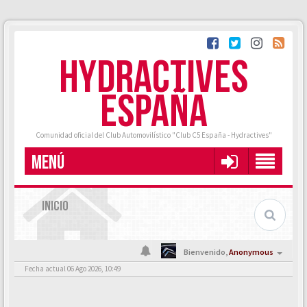
HYDRACTIVES
ESPAÑA
Comunidad oficial del Club Automovilístico "Club C5 España - Hydractives"
MENÚ
INICIO
Bienvenido,
Anonymous
Fecha actual 06 Ago 2026, 10:49