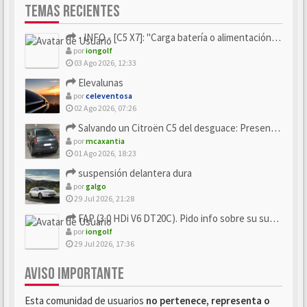
TEMAS RECIENTES
- INFO - [C5 X7]: "Carga batería o alimentación eléctri...
por
iongolf
03 Ago 2026, 12:33
Elevalunas
por
celeventosa
02 Ago 2026, 07:26
Salvando un Citroën C5 del desguace: Presentación y seguimiento
por
mcaxantia
01 Ago 2026, 18:23
suspensión delantera dura
por
galgo
29 Jul 2026, 21:28
FAP (3.0 HDi V6 DT20C). Pido info sobre su sustitución
por
iongolf
29 Jul 2026, 17:36
AVISO IMPORTANTE
Esta comunidad de usuarios
no pertenece, representa o