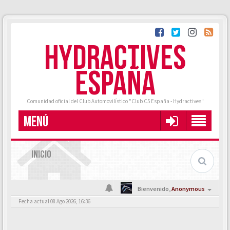
HYDRACTIVES
ESPAÑA
Comunidad oficial del Club Automovilístico "Club C5 España - Hydractives"
MENÚ
INICIO
Bienvenido,
Anonymous
Fecha actual 08 Ago 2026, 16:36