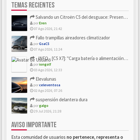
TEMAS RECIENTES
Salvando un Citroën C5 del desguace: Presentación y seguimiento
por
Eren
07 Ago 2026, 21:42
Fallo trampillas aireadores climatizador
por
GsaC5
07 Ago 2026, 11:24
- INFO - [C5 X7]: "Carga batería o alimentación eléctri...
por
iongolf
03 Ago 2026, 12:33
Elevalunas
por
celeventosa
02 Ago 2026, 07:26
suspensión delantera dura
por
galgo
29 Jul 2026, 21:28
AVISO IMPORTANTE
Esta comunidad de usuarios
no pertenece, representa o