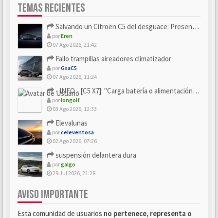
TEMAS RECIENTES
Salvando un Citroën C5 del desguace: Presentación y seguimiento
por
Eren
07 Ago 2026, 21:42
Fallo trampillas aireadores climatizador
por
GsaC5
07 Ago 2026, 11:24
- INFO - [C5 X7]: "Carga batería o alimentación eléctri...
por
iongolf
03 Ago 2026, 12:33
Elevalunas
por
celeventosa
02 Ago 2026, 07:26
suspensión delantera dura
por
galgo
29 Jul 2026, 21:28
AVISO IMPORTANTE
Esta comunidad de usuarios
no pertenece, representa o