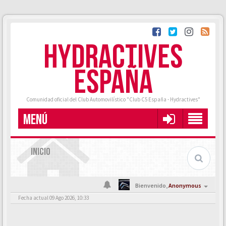
HYDRACTIVES
ESPAÑA
Comunidad oficial del Club Automovilístico "Club C5 España - Hydractives"
MENÚ
INICIO
Bienvenido,
Anonymous
Fecha actual 09 Ago 2026, 10:33