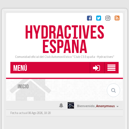
HYDRACTIVES
ESPAÑA
Comunidad oficial del Club Automovilístico "Club C5 España - Hydractives"
MENÚ
INICIO
Bienvenido,
Anonymous
Fecha actual 06 Ago 2026, 18:20