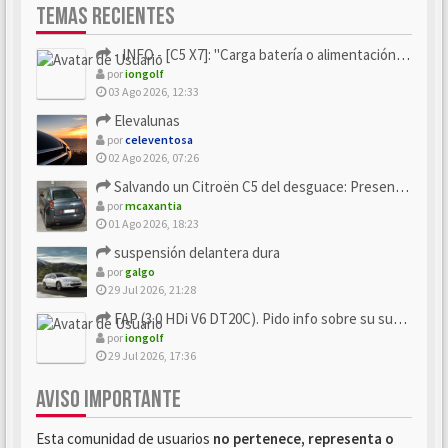
TEMAS RECIENTES
- INFO - [C5 X7]: "Carga batería o alimentación eléctri...
por
iongolf
03 Ago 2026, 12:33
Elevalunas
por
celeventosa
02 Ago 2026, 07:26
Salvando un Citroën C5 del desguace: Presentación y seguimiento
por
mcaxantia
01 Ago 2026, 18:23
suspensión delantera dura
por
galgo
29 Jul 2026, 21:28
FAP (3.0 HDi V6 DT20C). Pido info sobre su sustitución
por
iongolf
29 Jul 2026, 17:36
AVISO IMPORTANTE
Esta comunidad de usuarios
no pertenece, representa o