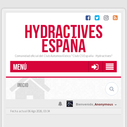
HYDRACTIVES
ESPAÑA
Comunidad oficial del Club Automovilístico "Club C5 España - Hydractives"
MENÚ
INICIO
Bienvenido,
Anonymous
Fecha actual 06 Ago 2026, 03:34