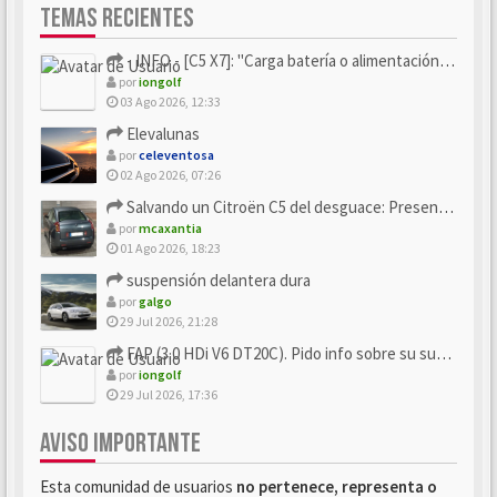
TEMAS RECIENTES
- INFO - [C5 X7]: "Carga batería o alimentación eléctri...
por
iongolf
03 Ago 2026, 12:33
Elevalunas
por
celeventosa
02 Ago 2026, 07:26
Salvando un Citroën C5 del desguace: Presentación y seguimiento
por
mcaxantia
01 Ago 2026, 18:23
suspensión delantera dura
por
galgo
29 Jul 2026, 21:28
FAP (3.0 HDi V6 DT20C). Pido info sobre su sustitución
por
iongolf
29 Jul 2026, 17:36
AVISO IMPORTANTE
Esta comunidad de usuarios
no pertenece, representa o