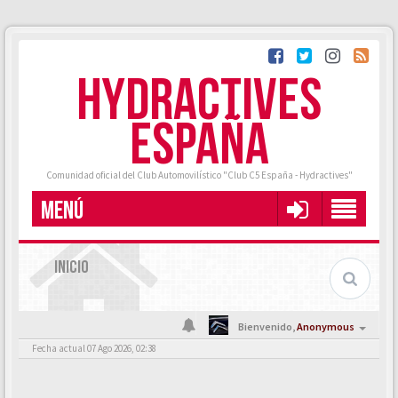
HYDRACTIVES
ESPAÑA
Comunidad oficial del Club Automovilístico "Club C5 España - Hydractives"
MENÚ
INICIO
Bienvenido,
Anonymous
Fecha actual 07 Ago 2026, 02:38