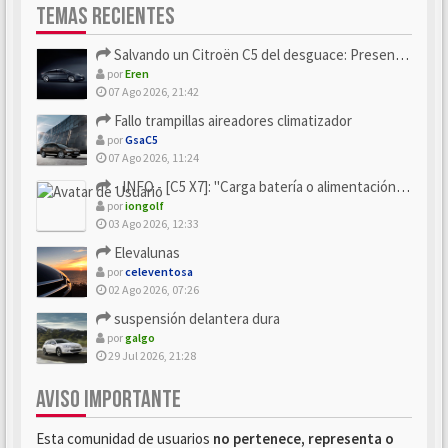
TEMAS RECIENTES
Salvando un Citroën C5 del desguace: Presentación y seguimiento
por
Eren
07 Ago 2026, 21:42
Fallo trampillas aireadores climatizador
por
GsaC5
07 Ago 2026, 11:24
- INFO - [C5 X7]: "Carga batería o alimentación eléctri...
por
iongolf
03 Ago 2026, 12:33
Elevalunas
por
celeventosa
02 Ago 2026, 07:26
suspensión delantera dura
por
galgo
29 Jul 2026, 21:28
AVISO IMPORTANTE
Esta comunidad de usuarios
no pertenece, representa o