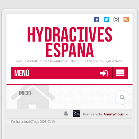
HYDRACTIVES
ESPAÑA
Comunidad oficial del Club Automovilístico "Club C5 España - Hydractives"
MENÚ
INICIO
Bienvenido,
Anonymous
Fecha actual 07 Ago 2026, 23:19