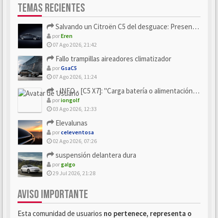
TEMAS RECIENTES
Salvando un Citroën C5 del desguace: Presentación y seguimiento
por
Eren
07 Ago 2026, 21:42
Fallo trampillas aireadores climatizador
por
GsaC5
07 Ago 2026, 11:24
- INFO - [C5 X7]: "Carga batería o alimentación eléctri...
por
iongolf
03 Ago 2026, 12:33
Elevalunas
por
celeventosa
02 Ago 2026, 07:26
suspensión delantera dura
por
galgo
29 Jul 2026, 21:28
AVISO IMPORTANTE
Esta comunidad de usuarios
no pertenece, representa o