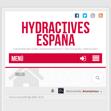
HYDRACTIVES
ESPAÑA
Comunidad oficial del Club Automovilístico "Club C5 España - Hydractives"
MENÚ
INICIO
Bienvenido,
Anonymous
Fecha actual 08 Ago 2026, 10:32