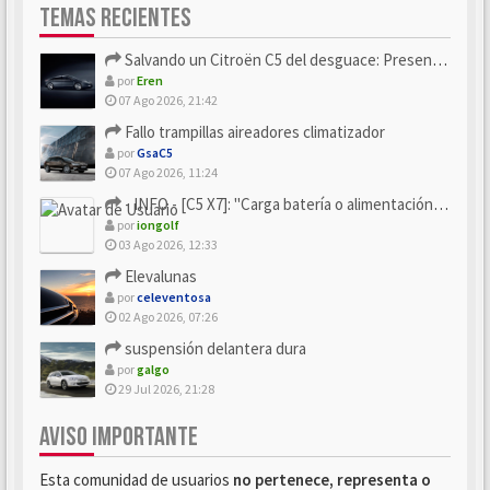
TEMAS RECIENTES
Salvando un Citroën C5 del desguace: Presentación y seguimiento
por
Eren
07 Ago 2026, 21:42
Fallo trampillas aireadores climatizador
por
GsaC5
07 Ago 2026, 11:24
- INFO - [C5 X7]: "Carga batería o alimentación eléctri...
por
iongolf
03 Ago 2026, 12:33
Elevalunas
por
celeventosa
02 Ago 2026, 07:26
suspensión delantera dura
por
galgo
29 Jul 2026, 21:28
AVISO IMPORTANTE
Esta comunidad de usuarios
no pertenece, representa o