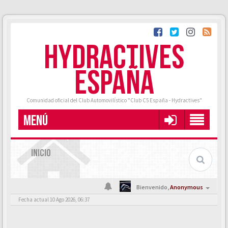
HYDRACTIVES
ESPAÑA
Comunidad oficial del Club Automovilístico "Club C5 España - Hydractives"
MENÚ
INICIO
Bienvenido,
Anonymous
Fecha actual 10 Ago 2026, 06:37