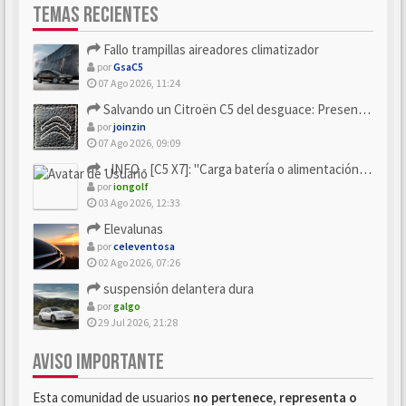
TEMAS RECIENTES
Fallo trampillas aireadores climatizador
por
GsaC5
07 Ago 2026, 11:24
Salvando un Citroën C5 del desguace: Presentación y seguimiento
por
joinzin
07 Ago 2026, 09:09
- INFO - [C5 X7]: "Carga batería o alimentación eléctri...
por
iongolf
03 Ago 2026, 12:33
Elevalunas
por
celeventosa
02 Ago 2026, 07:26
suspensión delantera dura
por
galgo
29 Jul 2026, 21:28
AVISO IMPORTANTE
Esta comunidad de usuarios
no pertenece, representa o