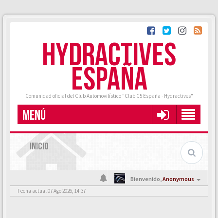
HYDRACTIVES
ESPAÑA
Comunidad oficial del Club Automovilístico "Club C5 España - Hydractives"
MENÚ
INICIO
Bienvenido,
Anonymous
Fecha actual 07 Ago 2026, 14:37