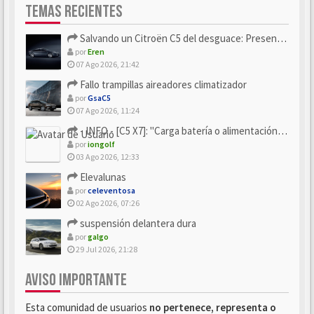
TEMAS RECIENTES
Salvando un Citroën C5 del desguace: Presentación y seguimiento
por
Eren
07 Ago 2026, 21:42
Fallo trampillas aireadores climatizador
por
GsaC5
07 Ago 2026, 11:24
- INFO - [C5 X7]: "Carga batería o alimentación eléctri...
por
iongolf
03 Ago 2026, 12:33
Elevalunas
por
celeventosa
02 Ago 2026, 07:26
suspensión delantera dura
por
galgo
29 Jul 2026, 21:28
AVISO IMPORTANTE
Esta comunidad de usuarios
no pertenece, representa o