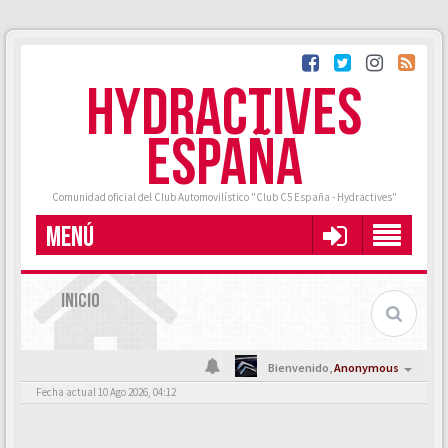
HYDRACTIVES
ESPAÑA
Comunidad oficial del Club Automovilístico "Club C5 España - Hydractives"
MENÚ
INICIO
Bienvenido,
Anonymous
Fecha actual 10 Ago 2026, 04:12