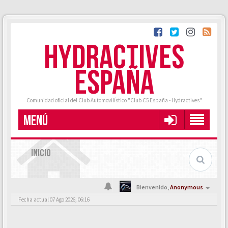
HYDRACTIVES
ESPAÑA
Comunidad oficial del Club Automovilístico "Club C5 España - Hydractives"
MENÚ
INICIO
Bienvenido,
Anonymous
Fecha actual 07 Ago 2026, 06:16