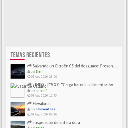
TEMAS RECIENTES
Salvando un Citroën C5 del desguace: Presentación y seguimiento
por
Eren
06 Ago 2026, 23:00
- INFO - [C5 X7]: "Carga batería o alimentación eléctri...
por
iongolf
03 Ago 2026, 12:33
Elevalunas
por
celeventosa
02 Ago 2026, 07:26
suspensión delantera dura
por
galgo