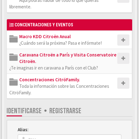
Aquí podrás hablar de todo lo que quieras
libremente.
CONCENTRACIONES Y EVENTOS
Macro KDD Citroën Anual
¿Cuándo será la próxima? Pasa e infórmate!
Caravana Citroën a París y Visita Conservatoire
Citroën.
¿Te imaginas ir en caravana a París con el Club?
Concentraciones CitröFamily.
Toda la información sobre las Concentraciones
CitröFamily.
IDENTIFICARSE
•
REGISTRARSE
Alias: