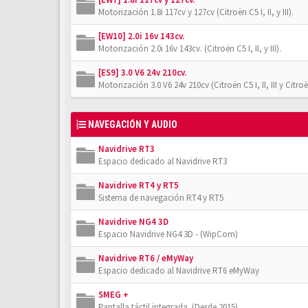
Motorización 1.8i 117cv y 127cv (Citroën C5 I, II, y III).
[EW10] 2.0i 16v 143cv.
Motorización 2.0i 16v 143cv. (Citroën C5 I, II, y III).
[ES9] 3.0 V6 24v 210cv.
Motorización 3.0 V6 24v 210cv (Citroën C5 I, II, III y Citro
NAVEGACIÓN Y AUDIO
Navidrive RT3
Espacio dedicado al Navidrive RT3
Navidrive RT4 y RT5
Sistema de navegación RT4 y RT5
Navidrive NG4 3D
Espacio Navidrive NG4 3D - (WipCom)
Navidrive RT6 / eMyWay
Espacio dedicado al Navidrive RT6 eMyWay
SMEG +
Pantalla táctil integrada. (Desde 2015)