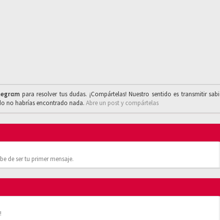
legrαm
para resolver tus dudas. ¡Compártelas! Nuestro sentido es transmitir sab
ado no habrías encontrado nada.
Abre un post y compártelas
be de ser tu primer mensaje.
!