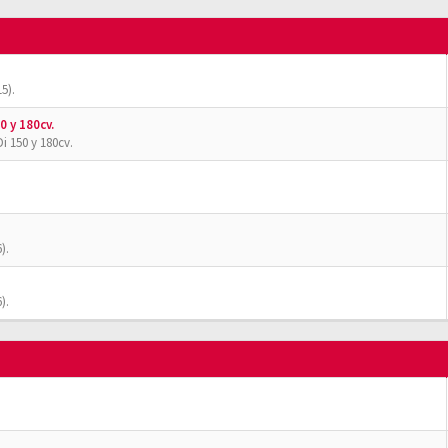
5).
0 y 180cv.
i 150 y 180cv.
).
).