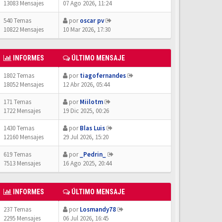
13083 Mensajes
07 Ago 2026, 11:24
540 Temas
por
oscar pv
10822 Mensajes
10 Mar 2026, 17:30
INFORMES
ÚLTIMO MENSAJE
1802 Temas
por
tiagofernandes
18052 Mensajes
12 Abr 2026, 05:44
171 Temas
por
Miilotm
1722 Mensajes
19 Dic 2025, 00:26
1430 Temas
por
Blas Luis
12160 Mensajes
29 Jul 2026, 15:20
619 Temas
por
_Pedrin_
7513 Mensajes
16 Ago 2025, 20:44
INFORMES
ÚLTIMO MENSAJE
237 Temas
por
Losmandy78
2295 Mensajes
06 Jul 2026, 16:45