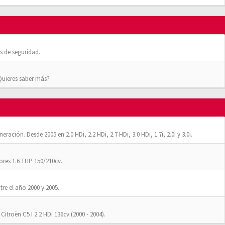
 de seguridad.
¿Quieres saber más?
ación. Desde 2005 en 2.0 HDi, 2.2 HDi, 2.7 HDi, 3.0 HDi, 1.7i, 2.0i y 3.0i.
res 1.6 THP 150/210cv.
tre el año 2000 y 2005.
Citroën C5 I 2.2 HDi 136cv (2000 - 2004).