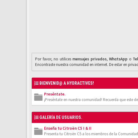
Por favor, no utilices
mensajes privados
,
WhαtsApp
o
Te
Encontraste nuestra comunidad en internet. De estar en priv
BIENVENID@ A HYDRACTIVES!
Preséntate.
¡Preséntate en nuestra comunidad! Recuerda que este de
GALERÍA DE USUARIOS.
Enseña tu Citroën C5 I & II
Presenta tu Citroën C5 a los miembros de la Comunidad