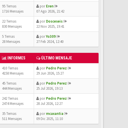
95 Temas
por
Eren
1716 Mensajes
07 Ago 2026, 21:42
22 Temas
por
Dosceseis
830 Mensajes
22 Nov 2025, 19:41
5 Temas
por
Yo309
28 Mensajes
27 Feb 2024, 12:40
INFORMES
ÚLTIMO MENSAJE
410 Temas
por
Pedro Perez
4158 Mensajes
29 Jun 2026, 15:27
45 Temas
por
Pedro Perez
444 Mensajes
25 Jul 2026, 19:13
242 Temas
por
Pedro Perez
2474 Mensajes
28 Jul 2026, 12:27
35 Temas
por
mcaxantia
511 Mensajes
09 Dic 2025, 11:10