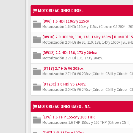
MOTORIZACIONES DIESEL.
[DV6] 1.6 HDi 110cv y 115cv
Motorización 1.6 HDi 110cv y 115cv (Citroën C5 2004 - 201
[DW10] 2.0 HDi 90, 110, 138, 140 y 160cv | BlueHDi 15
Motorización 2.0 HDi de 90, 110, 138, 140 y 160cv | BlueHD
[DW12] 2.2 HDi 136, 173 y 204cv.
Motorización 2.2 HDi 136, 173 y 204cv.
[DT17] 2.7 HDi V6 208cv.
Motorización 2.7 HDi V6 208cv (Citroën C5 III y Citroën C6
[DT20C] 3.0 HDi V6 240cv.
Motorización 3.0 HDi V6 240cv (Citroën C5 III y Citroën C6
MOTORIZACIONES GASOLINA.
[EP6] 1.6 THP 155cv y 160 THP.
Motorizaciones 1.6 THP 155cv y 160 THP (Citroën C5 III).
[EW7] 1.8i 117cv y 127cv.