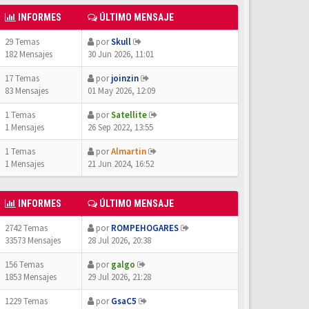
INFORMES
ÚLTIMO MENSAJE
29 Temas
por
Skull
182 Mensajes
30 Jun 2026, 11:01
17 Temas
por
joinzin
83 Mensajes
01 May 2026, 12:09
1 Temas
por
Satellite
1 Mensajes
26 Sep 2022, 13:55
1 Temas
por
Almartin
1 Mensajes
21 Jun 2024, 16:52
INFORMES
ÚLTIMO MENSAJE
2742 Temas
por
ROMPEHOGARES
33573 Mensajes
28 Jul 2026, 20:38
156 Temas
por
galgo
1853 Mensajes
29 Jul 2026, 21:28
1229 Temas
por
GsaC5