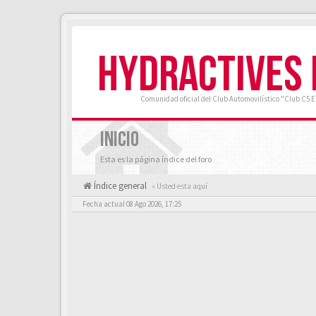
HYDRACTIVES
Comunidad oficial del Club Automovilístico "Club C5 
INICIO
Esta es la página índice del foro
Índice general
« Usted esta aquí
Fecha actual 08 Ago 2026, 17:25