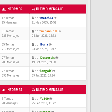
INFORMES
ÚLTIMO MENSAJE
17 Temas
por
match53
85 Mensajes
31 May 2025, 15:58
81 Temas
por
Swhannibal
739 Mensajes
04 Jun 2026, 18:33
25 Temas
por
Borja
210 Mensajes
03 Mar 2025, 10:12
27 Temas
por
Dosceseis
289 Mensajes
19 Oct 2025, 09:58
27 Temas
por
iongolf
292 Mensajes
29 Jul 2026, 17:36
INFORMES
ÚLTIMO MENSAJE
5 Temas
por
Yo309
28 Mensajes
25 Feb 2019, 11:22
13 Temas
por
Paxeco