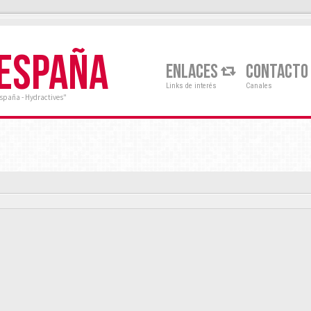
 ESPAÑA
ENLACES
CONTACTO
Links de interés
Canales
España - Hydractives"