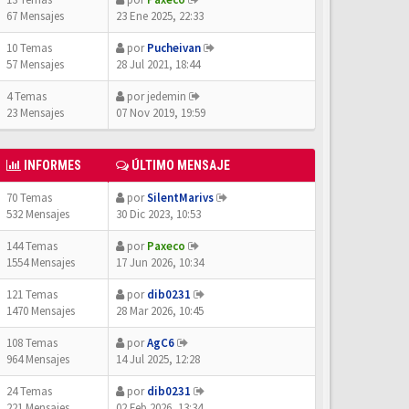
67 Mensajes
23 Ene 2025, 22:33
10 Temas
por
Pucheivan
57 Mensajes
28 Jul 2021, 18:44
4 Temas
por
jedemin
23 Mensajes
07 Nov 2019, 19:59
INFORMES
ÚLTIMO MENSAJE
70 Temas
por
SilentMarivs
532 Mensajes
30 Dic 2023, 10:53
144 Temas
por
Paxeco
1554 Mensajes
17 Jun 2026, 10:34
121 Temas
por
dib0231
1470 Mensajes
28 Mar 2026, 10:45
108 Temas
por
AgC6
964 Mensajes
14 Jul 2025, 12:28
24 Temas
por
dib0231
221 Mensajes
02 Feb 2026, 13:34