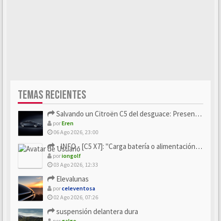
TEMAS RECIENTES
Salvando un Citroën C5 del desguace: Presentación y seguimiento
por
Eren
06 Ago 2026, 23:00
- INFO - [C5 X7]: "Carga batería o alimentación eléctri...
por
iongolf
03 Ago 2026, 12:33
Elevalunas
por
celeventosa
02 Ago 2026, 07:26
suspensión delantera dura
por
galgo