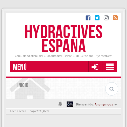
HYDRACTIVES
ESPAÑA
Comunidad oficial del Club Automovilístico "Club C5 España - Hydractives"
MENÚ
INICIO
Bienvenido,
Anonymous
Fecha actual 07 Ago 2026, 07:01