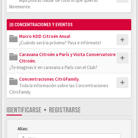
Aquí podrás hablar de todo lo que quieras
libremente.
CONCENTRACIONES Y EVENTOS
Macro KDD Citroën Anual
¿Cuándo será la próxima? Pasa e infórmate!
Caravana Citroën a París y Visita Conservatoire
Citroën.
¿Te imaginas ir en caravana a París con el Club?
Concentraciones CitröFamily.
Toda la información sobre las Concentraciones
CitröFamily.
IDENTIFICARSE
•
REGISTRARSE
Alias: