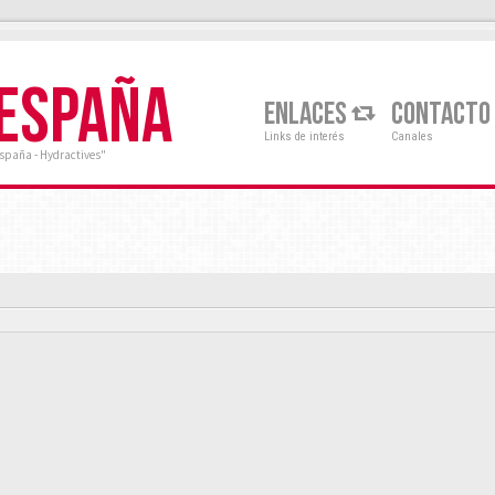
 ESPAÑA
ENLACES
CONTACTO
Links de interés
Canales
España - Hydractives"