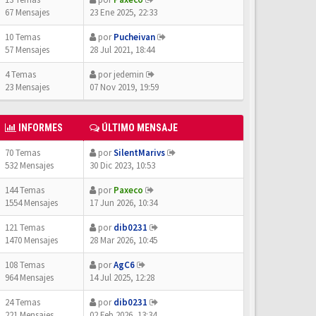
67 Mensajes
23 Ene 2025, 22:33
10 Temas
por
Pucheivan
57 Mensajes
28 Jul 2021, 18:44
4 Temas
por
jedemin
23 Mensajes
07 Nov 2019, 19:59
INFORMES
ÚLTIMO MENSAJE
70 Temas
por
SilentMarivs
532 Mensajes
30 Dic 2023, 10:53
144 Temas
por
Paxeco
1554 Mensajes
17 Jun 2026, 10:34
121 Temas
por
dib0231
1470 Mensajes
28 Mar 2026, 10:45
108 Temas
por
AgC6
964 Mensajes
14 Jul 2025, 12:28
24 Temas
por
dib0231
221 Mensajes
02 Feb 2026, 13:34