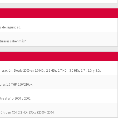
 de seguridad.
¿Quieres saber más?
ación. Desde 2005 en 2.0 HDi, 2.2 HDi, 2.7 HDi, 3.0 HDi, 1.7i, 2.0i y 3.0i.
res 1.6 THP 150/210cv.
tre el año 2000 y 2005.
Citroën C5 I 2.2 HDi 136cv (2000 - 2004).