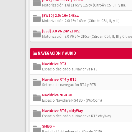
Motorización 1.8i 117cv y 127cv (Citroën C5 I, II, y III).
[EW10] 2.0i 16v 143cv.
Motorización 2.0i 16v 143cv. (Citroën C5 I, II, y III).
[ES9] 3.0 V6 24v 210cv.
Motorización 3.0 V6 24v 210cv (Citroën C5 I, II, III y Citro
NAVEGACIÓN Y AUDIO
Navidrive RT3
Espacio dedicado al Navidrive RT3
Navidrive RT4 y RT5
Sistema de navegación RT4 y RT5
Navidrive NG4 3D
Espacio Navidrive NG4 3D - (WipCom)
Navidrive RT6 / eMyWay
Espacio dedicado al Navidrive RT6 eMyWay
SMEG +
Pantalla táctil integrada. (Desde 2015)