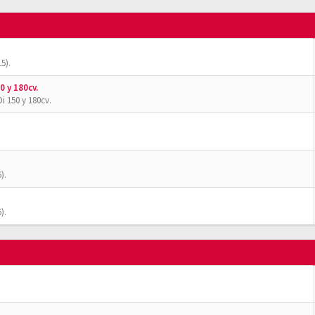
5).
0 y 180cv.
i 150 y 180cv.
).
).