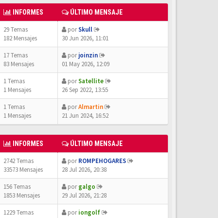
INFORMES
ÚLTIMO MENSAJE
29 Temas
por
Skull
182 Mensajes
30 Jun 2026, 11:01
17 Temas
por
joinzin
83 Mensajes
01 May 2026, 12:09
1 Temas
por
Satellite
1 Mensajes
26 Sep 2022, 13:55
1 Temas
por
Almartin
1 Mensajes
21 Jun 2024, 16:52
INFORMES
ÚLTIMO MENSAJE
2742 Temas
por
ROMPEHOGARES
33573 Mensajes
28 Jul 2026, 20:38
156 Temas
por
galgo
1853 Mensajes
29 Jul 2026, 21:28
1229 Temas
por
iongolf