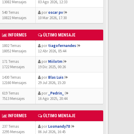
13082 Mensajes
03 Ago 2026, 12:33
540 Temas
por
oscar pv
10822 Mensajes
10 Mar 2026, 17:30
INFORMES
ÚLTIMO MENSAJE
1802 Temas
por
tiagofernandes
18052 Mensajes
12 Abr 2026, 05:44
171 Temas
por
Miilotm
1722 Mensajes
19 Dic 2025, 00:26
1430 Temas
por
Blas Luis
12160 Mensajes
29 Jul 2026, 15:20
619 Temas
por
_Pedrin_
7513 Mensajes
16 Ago 2025, 20:44
INFORMES
ÚLTIMO MENSAJE
237 Temas
por
Losmandy78
2295 Mensajes
06 Jul 2026, 16:45