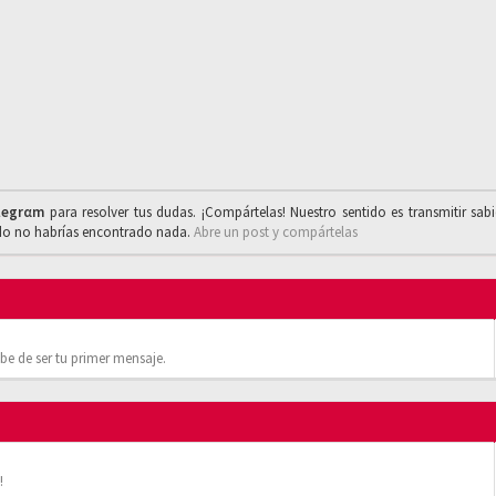
legrαm
para resolver tus dudas. ¡Compártelas! Nuestro sentido es transmitir sab
ado no habrías encontrado nada.
Abre un post y compártelas
be de ser tu primer mensaje.
!