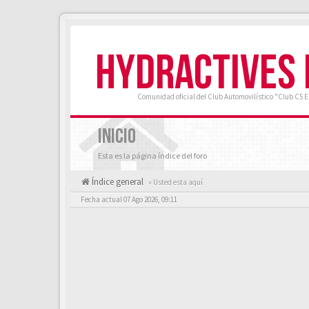
HYDRACTIVES
Comunidad oficial del Club Automovilístico "Club C5 
INICIO
Esta es la página índice del foro
Índice general
« Usted esta aquí
Fecha actual 07 Ago 2026, 09:11