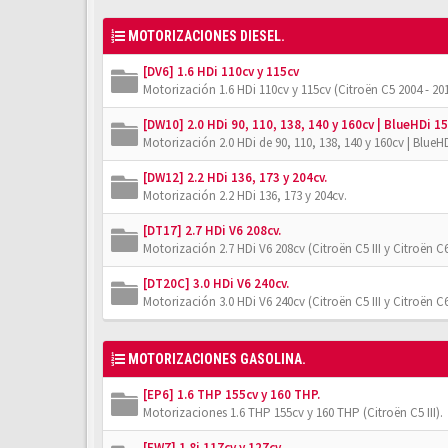
MOTORIZACIONES DIESEL.
[DV6] 1.6 HDi 110cv y 115cv
Motorización 1.6 HDi 110cv y 115cv (Citroën C5 2004 - 201
[DW10] 2.0 HDi 90, 110, 138, 140 y 160cv | BlueHDi 15
Motorización 2.0 HDi de 90, 110, 138, 140 y 160cv | BlueHD
[DW12] 2.2 HDi 136, 173 y 204cv.
Motorización 2.2 HDi 136, 173 y 204cv.
[DT17] 2.7 HDi V6 208cv.
Motorización 2.7 HDi V6 208cv (Citroën C5 III y Citroën C6
[DT20C] 3.0 HDi V6 240cv.
Motorización 3.0 HDi V6 240cv (Citroën C5 III y Citroën C6
MOTORIZACIONES GASOLINA.
[EP6] 1.6 THP 155cv y 160 THP.
Motorizaciones 1.6 THP 155cv y 160 THP (Citroën C5 III).
[EW7] 1.8i 117cv y 127cv.