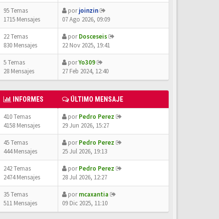
95 Temas
por
joinzin
1715 Mensajes
07 Ago 2026, 09:09
22 Temas
por
Dosceseis
830 Mensajes
22 Nov 2025, 19:41
5 Temas
por
Yo309
28 Mensajes
27 Feb 2024, 12:40
INFORMES
ÚLTIMO MENSAJE
410 Temas
por
Pedro Perez
4158 Mensajes
29 Jun 2026, 15:27
45 Temas
por
Pedro Perez
444 Mensajes
25 Jul 2026, 19:13
242 Temas
por
Pedro Perez
2474 Mensajes
28 Jul 2026, 12:27
35 Temas
por
mcaxantia
511 Mensajes
09 Dic 2025, 11:10