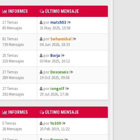
INFORMES
ÚLTIMO MENSAJE
17 Temas
por
match53
85 Mensajes
31 May 2025, 15:58
81 Temas
por
Swhannibal
739 Mensajes
04 Jun 2026, 18:33
25 Temas
por
Borja
210 Mensajes
03 Mar 2025, 10:12
27 Temas
por
Dosceseis
289 Mensajes
19 Oct 2025, 09:58
27 Temas
por
iongolf
292 Mensajes
29 Jul 2026, 17:36
INFORMES
ÚLTIMO MENSAJE
5 Temas
por
Yo309
28 Mensajes
25 Feb 2019, 11:22
13 Temas
por
Paxeco