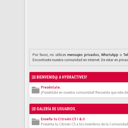
Por favor, no utilices
mensajes privados
,
WhαtsApp
o
Te
Encontraste nuestra comunidad en internet. De estar en priv
BIENVENID@ A HYDRACTIVES!
Preséntate.
¡Preséntate en nuestra comunidad! Recuerda que este de
GALERÍA DE USUARIOS.
Enseña tu Citroën C5 I & II
Presenta tu Citroën C5 a los miembros de la Comunidad