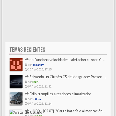
TEMAS RECIENTES
no funciona velocidades calefacion citroen C5 x7
por
oscar pv
10 Ago 2026, 17:25
Salvando un Citroën C5 del desguace: Presentación y seguimiento
por
Eren
07 Ago 2026, 21:42
Fallo trampillas aireadores climatizador
por
GsaC5
07 Ago 2026, 11:24
- INFO - [C5 X7]: "Carga batería o alimentación eléctri...
por
iongolf