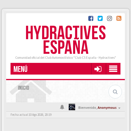
HYDRACTIVES
ESPAÑA
Comunidad oficial del Club Automovilístico "Club C5 España - Hydractives"
MENÚ
INICIO
Bienvenido,
Anonymous
Fecha actual 10 Ago 2026, 20:19