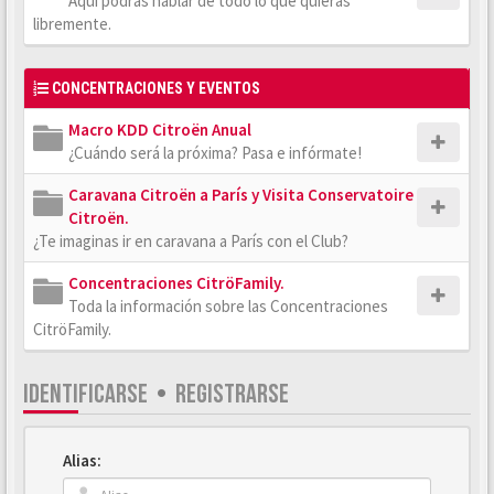
Aquí podrás hablar de todo lo que quieras
libremente.
CONCENTRACIONES Y EVENTOS
Macro KDD Citroën Anual
¿Cuándo será la próxima? Pasa e infórmate!
Caravana Citroën a París y Visita Conservatoire
Citroën.
¿Te imaginas ir en caravana a París con el Club?
Concentraciones CitröFamily.
Toda la información sobre las Concentraciones
CitröFamily.
IDENTIFICARSE
•
REGISTRARSE
Alias: