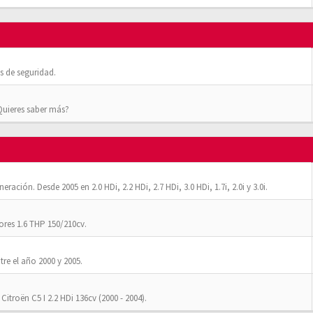
 de seguridad.
¿Quieres saber más?
ación. Desde 2005 en 2.0 HDi, 2.2 HDi, 2.7 HDi, 3.0 HDi, 1.7i, 2.0i y 3.0i.
res 1.6 THP 150/210cv.
tre el año 2000 y 2005.
Citroën C5 I 2.2 HDi 136cv (2000 - 2004).