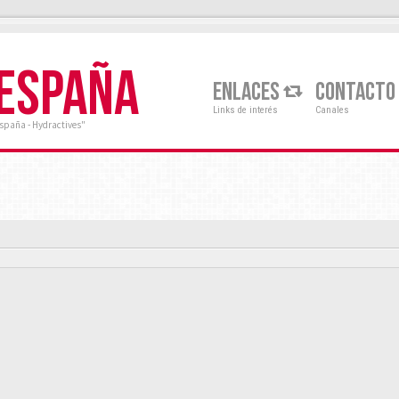
 ESPAÑA
ENLACES
CONTACTO
Links de interés
Canales
España - Hydractives"