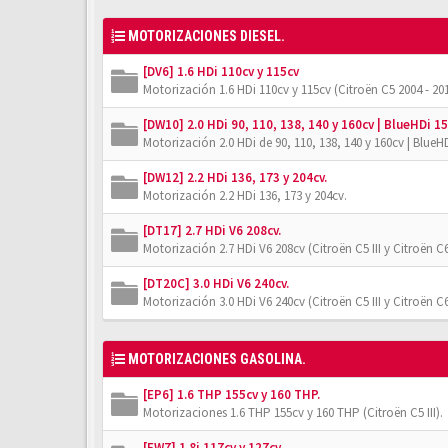
MOTORIZACIONES DIESEL.
[DV6] 1.6 HDi 110cv y 115cv
Motorización 1.6 HDi 110cv y 115cv (Citroën C5 2004 - 201
[DW10] 2.0 HDi 90, 110, 138, 140 y 160cv | BlueHDi 15
Motorización 2.0 HDi de 90, 110, 138, 140 y 160cv | BlueHD
[DW12] 2.2 HDi 136, 173 y 204cv.
Motorización 2.2 HDi 136, 173 y 204cv.
[DT17] 2.7 HDi V6 208cv.
Motorización 2.7 HDi V6 208cv (Citroën C5 III y Citroën C6
[DT20C] 3.0 HDi V6 240cv.
Motorización 3.0 HDi V6 240cv (Citroën C5 III y Citroën C6
MOTORIZACIONES GASOLINA.
[EP6] 1.6 THP 155cv y 160 THP.
Motorizaciones 1.6 THP 155cv y 160 THP (Citroën C5 III).
[EW7] 1.8i 117cv y 127cv.