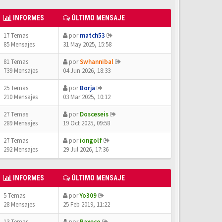
INFORMES
ÚLTIMO MENSAJE
17 Temas
por
match53
85 Mensajes
31 May 2025, 15:58
81 Temas
por
Swhannibal
739 Mensajes
04 Jun 2026, 18:33
25 Temas
por
Borja
210 Mensajes
03 Mar 2025, 10:12
27 Temas
por
Dosceseis
289 Mensajes
19 Oct 2025, 09:58
27 Temas
por
iongolf
292 Mensajes
29 Jul 2026, 17:36
INFORMES
ÚLTIMO MENSAJE
5 Temas
por
Yo309
28 Mensajes
25 Feb 2019, 11:22
13 Temas
por
Paxeco