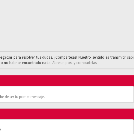
legrαm
para resolver tus dudas. ¡Compártelas! Nuestro sentido es transmitir sab
ado no habrías encontrado nada.
Abre un post y compártelas
be de ser tu primer mensaje.
!