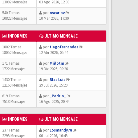
13082 Mensajes
03 Ago 2026, 12:33
540 Temas
por
oscar pv
10822 Mensajes
10 Mar 2026, 17:30
INFORMES
ÚLTIMO MENSAJE
1802 Temas
por
tiagofernandes
18052 Mensajes
12 Abr 2026, 05:44
171 Temas
por
Miilotm
1722 Mensajes
19 Dic 2025, 00:26
1430 Temas
por
Blas Luis
12160 Mensajes
29 Jul 2026, 15:20
619 Temas
por
_Pedrin_
7513 Mensajes
16 Ago 2025, 20:44
INFORMES
ÚLTIMO MENSAJE
237 Temas
por
Losmandy78
2295 Mensajes
06 Jul 2026, 16:45