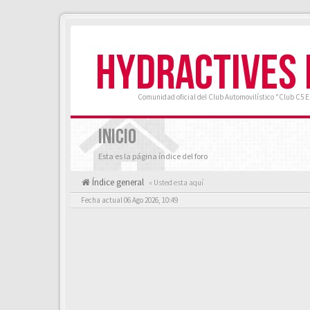
HYDRACTIVES
Comunidad oficial del Club Automovilístico "Club C5 
INICIO
Esta es la página índice del foro
Índice general
« Usted esta aquí
Fecha actual 06 Ago 2026, 10:49