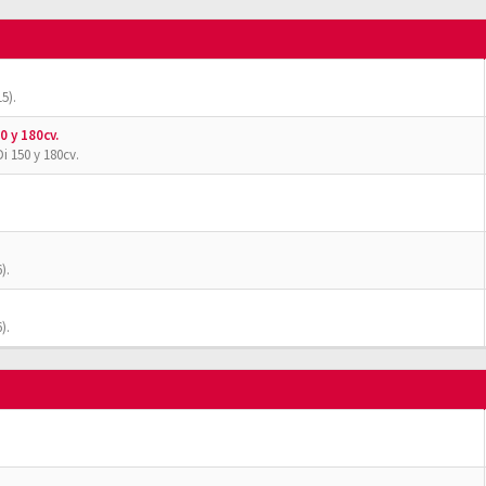
5).
0 y 180cv.
i 150 y 180cv.
).
).