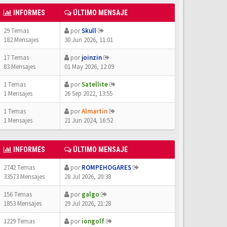
INFORMES
ÚLTIMO MENSAJE
29 Temas
por
Skull
182 Mensajes
30 Jun 2026, 11:01
17 Temas
por
joinzin
83 Mensajes
01 May 2026, 12:09
1 Temas
por
Satellite
1 Mensajes
26 Sep 2022, 13:55
1 Temas
por
Almartin
1 Mensajes
21 Jun 2024, 16:52
INFORMES
ÚLTIMO MENSAJE
2742 Temas
por
ROMPEHOGARES
33573 Mensajes
28 Jul 2026, 20:38
156 Temas
por
galgo
1853 Mensajes
29 Jul 2026, 21:28
1229 Temas
por
iongolf