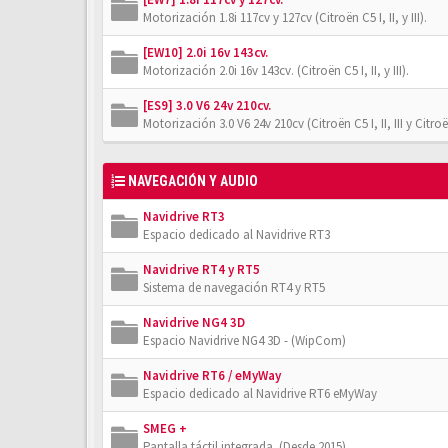
Motorización 1.8i 117cv y 127cv (Citroën C5 I, II, y III).
[EW10] 2.0i 16v 143cv.
Motorización 2.0i 16v 143cv. (Citroën C5 I, II, y III).
[ES9] 3.0 V6 24v 210cv.
Motorización 3.0 V6 24v 210cv (Citroën C5 I, II, III y Citro
NAVEGACIÓN Y AUDIO
Navidrive RT3
Espacio dedicado al Navidrive RT3
Navidrive RT4 y RT5
Sistema de navegación RT4 y RT5
Navidrive NG4 3D
Espacio Navidrive NG4 3D - (WipCom)
Navidrive RT6 / eMyWay
Espacio dedicado al Navidrive RT6 eMyWay
SMEG +
Pantalla táctil integrada. (Desde 2015)