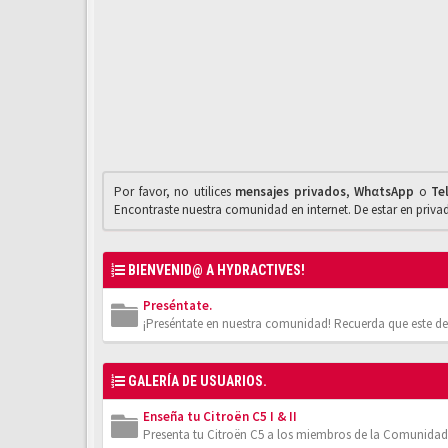
Por favor, no utilices
mensajes privados
,
WhαtsApp
o
Te
Encontraste nuestra comunidad en internet. De estar en priv
BIENVENID@ A HYDRACTIVES!
Preséntate.
¡Preséntate en nuestra comunidad! Recuerda que este de
GALERÍA DE USUARIOS.
Enseña tu Citroën C5 I & II
Presenta tu Citroën C5 a los miembros de la Comunidad