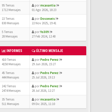
95 Temas
por
mcaxantia
1712 Mensajes
01 Ago 2026, 18:23
22 Temas
por
Dosceseis
830 Mensajes
22 Nov 2025, 19:41
5 Temas
por
Yo309
28 Mensajes
27 Feb 2024, 12:40
INFORMES
ÚLTIMO MENSAJE
410 Temas
por
Pedro Perez
4158 Mensajes
29 Jun 2026, 15:27
45 Temas
por
Pedro Perez
444 Mensajes
25 Jul 2026, 19:13
242 Temas
por
Pedro Perez
2474 Mensajes
28 Jul 2026, 12:27
35 Temas
por
mcaxantia
511 Mensajes
09 Dic 2025, 11:10