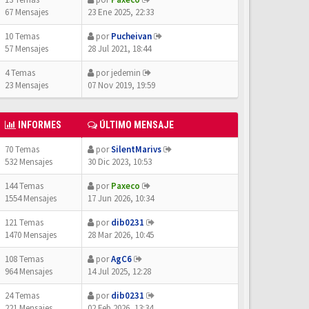
67 Mensajes
23 Ene 2025, 22:33
10 Temas
por
Pucheivan
57 Mensajes
28 Jul 2021, 18:44
4 Temas
por
jedemin
23 Mensajes
07 Nov 2019, 19:59
INFORMES
ÚLTIMO MENSAJE
70 Temas
por
SilentMarivs
532 Mensajes
30 Dic 2023, 10:53
144 Temas
por
Paxeco
1554 Mensajes
17 Jun 2026, 10:34
121 Temas
por
dib0231
1470 Mensajes
28 Mar 2026, 10:45
108 Temas
por
AgC6
964 Mensajes
14 Jul 2025, 12:28
24 Temas
por
dib0231
221 Mensajes
02 Feb 2026, 13:34