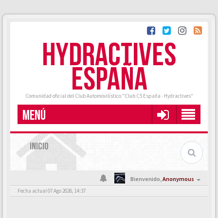
HYDRACTIVES
ESPAÑA
Comunidad oficial del Club Automovilístico "Club C5 España - Hydractives"
MENÚ
INICIO
Bienvenido,
Anonymous
Fecha actual 07 Ago 2026, 14:37