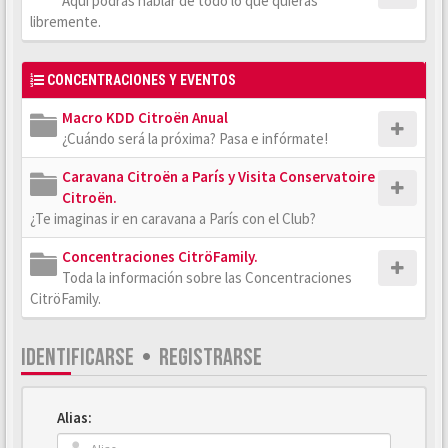
Aquí podrás hablar de todo lo que quieras
libremente.
CONCENTRACIONES Y EVENTOS
Macro KDD Citroën Anual
¿Cuándo será la próxima? Pasa e infórmate!
Caravana Citroën a París y Visita Conservatoire
Citroën.
¿Te imaginas ir en caravana a París con el Club?
Concentraciones CitröFamily.
Toda la información sobre las Concentraciones
CitröFamily.
IDENTIFICARSE
•
REGISTRARSE
Alias: