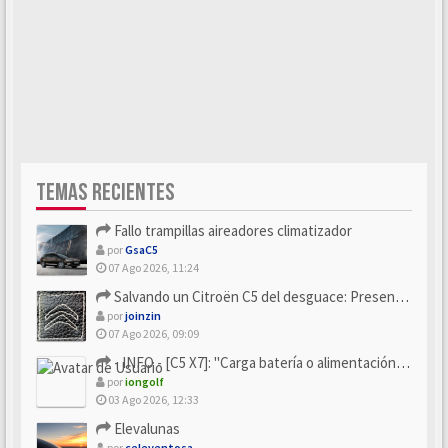
TEMAS RECIENTES
Fallo trampillas aireadores climatizador
por
GsaC5
07 Ago 2026, 11:24
Salvando un Citroën C5 del desguace: Presentación y seguimiento
por
joinzin
07 Ago 2026, 09:09
- INFO - [C5 X7]: "Carga batería o alimentación eléctri...
por
iongolf
03 Ago 2026, 12:33
Elevalunas
por
celeventosa