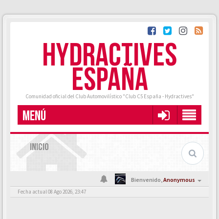
HYDRACTIVES
ESPAÑA
Comunidad oficial del Club Automovilístico "Club C5 España - Hydractives"
MENÚ
INICIO
Bienvenido,
Anonymous
Fecha actual 08 Ago 2026, 23:47