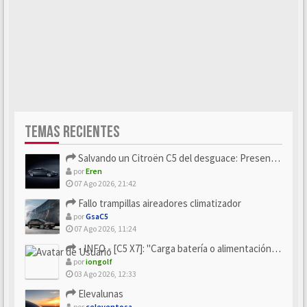
TEMAS RECIENTES
Salvando un Citroën C5 del desguace: Presentación y seguimiento
por
Eren
07 Ago 2026, 21:42
Fallo trampillas aireadores climatizador
por
GsaC5
07 Ago 2026, 11:24
- INFO - [C5 X7]: "Carga batería o alimentación eléctri...
por
iongolf
03 Ago 2026, 12:33
Elevalunas
por
celeventosa