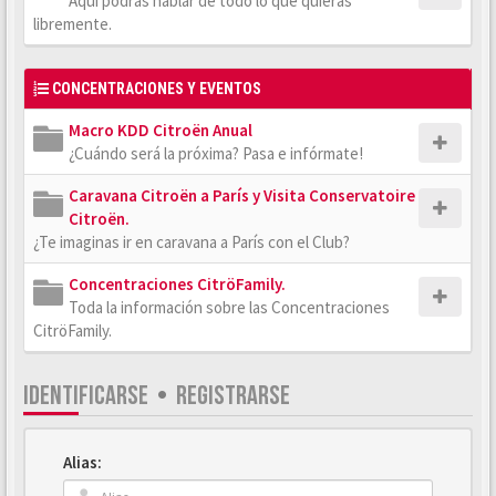
Aquí podrás hablar de todo lo que quieras
libremente.
CONCENTRACIONES Y EVENTOS
Macro KDD Citroën Anual
¿Cuándo será la próxima? Pasa e infórmate!
Caravana Citroën a París y Visita Conservatoire
Citroën.
¿Te imaginas ir en caravana a París con el Club?
Concentraciones CitröFamily.
Toda la información sobre las Concentraciones
CitröFamily.
IDENTIFICARSE
•
REGISTRARSE
Alias: