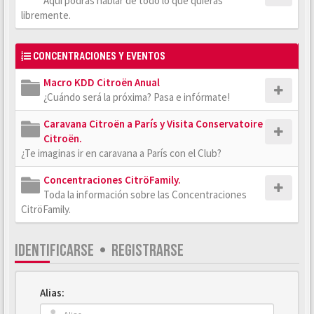
Aquí podrás hablar de todo lo que quieras
libremente.
CONCENTRACIONES Y EVENTOS
Macro KDD Citroën Anual
¿Cuándo será la próxima? Pasa e infórmate!
Caravana Citroën a París y Visita Conservatoire
Citroën.
¿Te imaginas ir en caravana a París con el Club?
Concentraciones CitröFamily.
Toda la información sobre las Concentraciones
CitröFamily.
IDENTIFICARSE
•
REGISTRARSE
Alias: