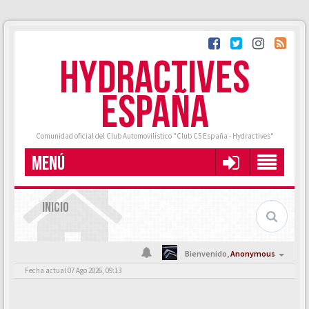
HYDRACTIVES
ESPAÑA
Comunidad oficial del Club Automovilístico "Club C5 España - Hydractives"
MENÚ
INICIO
Bienvenido,
Anonymous
Fecha actual 07 Ago 2026, 09:13