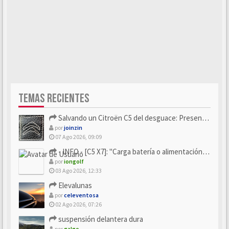
TEMAS RECIENTES
Salvando un Citroën C5 del desguace: Presentación y seguimiento
por
joinzin
07 Ago 2026, 09:09
- INFO - [C5 X7]: "Carga batería o alimentación eléctri...
por
iongolf
03 Ago 2026, 12:33
Elevalunas
por
celeventosa
02 Ago 2026, 07:26
suspensión delantera dura
por
galgo