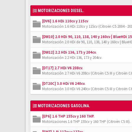
MOTORIZACIONES DIESEL.
[DV6] 1.6 HDi 110cv y 115cv
Motorización 1.6 HDi 110cv y 115cv (Citroën C5 2004 - 201
[DW10] 2.0 HDi 90, 110, 138, 140 y 160cv | BlueHDi 15
Motorización 2.0 HDi de 90, 110, 138, 140 y 160cv | BlueHD
[DW12] 2.2 HDi 136, 173 y 204cv.
Motorización 2.2 HDi 136, 173 y 204cv.
[DT17] 2.7 HDi V6 208cv.
Motorización 2.7 HDi V6 208cv (Citroën C5 III y Citroën C6
[DT20C] 3.0 HDi V6 240cv.
Motorización 3.0 HDi V6 240cv (Citroën C5 III y Citroën C6
MOTORIZACIONES GASOLINA.
[EP6] 1.6 THP 155cv y 160 THP.
Motorizaciones 1.6 THP 155cv y 160 THP (Citroën C5 III).
[EW7] 1.8i 117cv y 127cv.