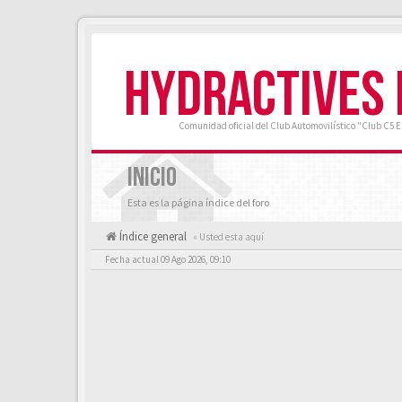
HYDRACTIVES
Comunidad oficial del Club Automovilístico "Club C5 
INICIO
Esta es la página índice del foro
Índice general
« Usted esta aquí
Fecha actual 09 Ago 2026, 09:10