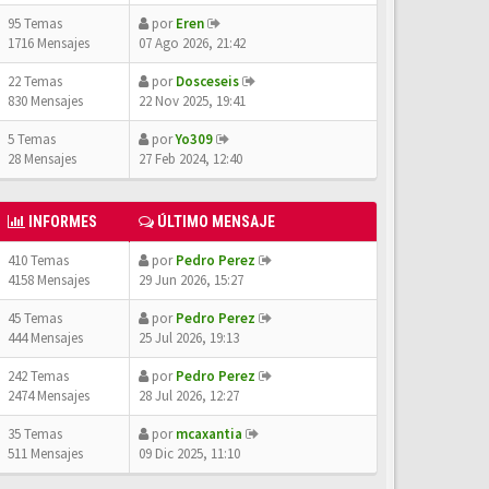
95 Temas
por
Eren
1716 Mensajes
07 Ago 2026, 21:42
22 Temas
por
Dosceseis
830 Mensajes
22 Nov 2025, 19:41
5 Temas
por
Yo309
28 Mensajes
27 Feb 2024, 12:40
INFORMES
ÚLTIMO MENSAJE
410 Temas
por
Pedro Perez
4158 Mensajes
29 Jun 2026, 15:27
45 Temas
por
Pedro Perez
444 Mensajes
25 Jul 2026, 19:13
242 Temas
por
Pedro Perez
2474 Mensajes
28 Jul 2026, 12:27
35 Temas
por
mcaxantia
511 Mensajes
09 Dic 2025, 11:10