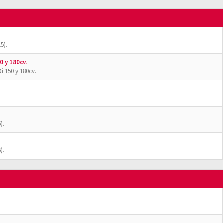
5).
0 y 180cv.
i 150 y 180cv.
).
).