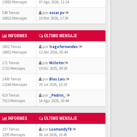
13083 Mensajes
07 Ago 2026, 11:24
540 Temas
por
oscar pv
10822 Mensajes
10 Mar 2026, 17:30
INFORMES
ÚLTIMO MENSAJE
1802 Temas
por
tiagofernandes
18052 Mensajes
12 Abr 2026, 05:44
171 Temas
por
Miilotm
1722 Mensajes
19 Dic 2025, 00:26
1430 Temas
por
Blas Luis
12160 Mensajes
29 Jul 2026, 15:20
619 Temas
por
_Pedrin_
7513 Mensajes
16 Ago 2025, 20:44
INFORMES
ÚLTIMO MENSAJE
237 Temas
por
Losmandy78
2295 Mensajes
06 Jul 2026, 16:45