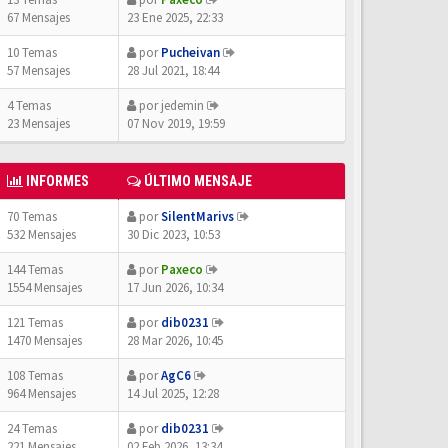
67 Mensajes
23 Ene 2025, 22:33
10 Temas
por
Pucheivan
57 Mensajes
28 Jul 2021, 18:44
4 Temas
por
jedemin
23 Mensajes
07 Nov 2019, 19:59
INFORMES
ÚLTIMO MENSAJE
70 Temas
por
SilentMarivs
532 Mensajes
30 Dic 2023, 10:53
144 Temas
por
Paxeco
1554 Mensajes
17 Jun 2026, 10:34
121 Temas
por
dib0231
1470 Mensajes
28 Mar 2026, 10:45
108 Temas
por
AgC6
964 Mensajes
14 Jul 2025, 12:28
24 Temas
por
dib0231
221 Mensajes
02 Feb 2026, 13:34