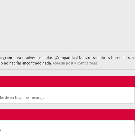
legrαm
para resolver tus dudas. ¡Compártelas! Nuestro sentido es transmitir sab
ado no habrías encontrado nada.
Abre un post y compártelas
be de ser tu primer mensaje.
!