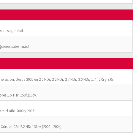
 de seguridad.
¿Quieres saber más?
ación. Desde 2005 en 2.0 HDi, 2.2 HDi, 2.7 HDi, 3.0 HDi, 1.7i, 2.0i y 3.0i.
res 1.6 THP 150/210cv.
tre el año 2000 y 2005.
Citroën C5 I 2.2 HDi 136cv (2000 - 2004).