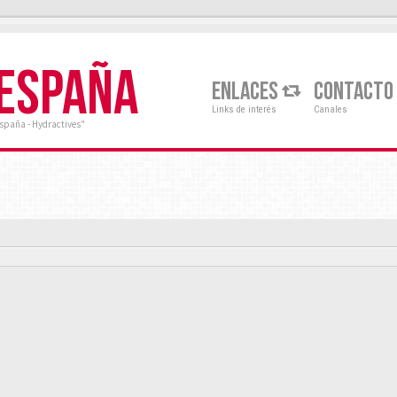
 ESPAÑA
ENLACES
CONTACTO
Links de interés
Canales
España - Hydractives"