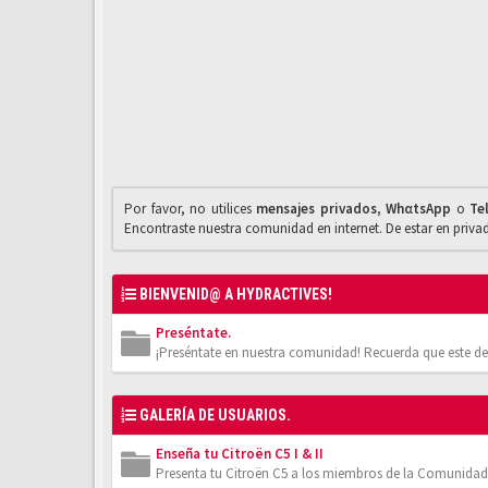
Por favor, no utilices
mensajes privados
,
WhαtsApp
o
Te
Encontraste nuestra comunidad en internet. De estar en priv
BIENVENID@ A HYDRACTIVES!
Preséntate.
¡Preséntate en nuestra comunidad! Recuerda que este de
GALERÍA DE USUARIOS.
Enseña tu Citroën C5 I & II
Presenta tu Citroën C5 a los miembros de la Comunidad