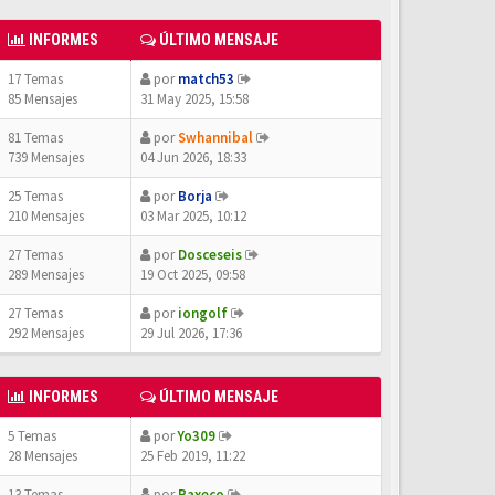
INFORMES
ÚLTIMO MENSAJE
17 Temas
por
match53
85 Mensajes
31 May 2025, 15:58
81 Temas
por
Swhannibal
739 Mensajes
04 Jun 2026, 18:33
25 Temas
por
Borja
210 Mensajes
03 Mar 2025, 10:12
27 Temas
por
Dosceseis
289 Mensajes
19 Oct 2025, 09:58
27 Temas
por
iongolf
292 Mensajes
29 Jul 2026, 17:36
INFORMES
ÚLTIMO MENSAJE
5 Temas
por
Yo309
28 Mensajes
25 Feb 2019, 11:22
13 Temas
por
Paxeco