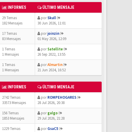
INFORMES
ÚLTIMO MENSAJE
29 Temas
por
Skull
182 Mensajes
30 Jun 2026, 11:01
17 Temas
por
joinzin
83 Mensajes
01 May 2026, 12:09
1 Temas
por
Satellite
1 Mensajes
26 Sep 2022, 13:55
1 Temas
por
Almartin
1 Mensajes
21 Jun 2024, 16:52
INFORMES
ÚLTIMO MENSAJE
2742 Temas
por
ROMPEHOGARES
33573 Mensajes
28 Jul 2026, 20:38
156 Temas
por
galgo
1853 Mensajes
29 Jul 2026, 21:28
1229 Temas
por
GsaC5