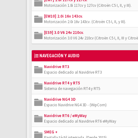
Motorización 1.8i 117cv y 127cv (Citroën C5 I, II, y III).
[EW10] 2.0i 16v 143cv.
Motorización 2.0i 16v 143cv. (Citroën C5 I, II, y III).
[ES9] 3.0 V6 24v 210cv.
Motorización 3.0 V6 24v 210cv (Citroën C5 I, II, III y Citro
NAVEGACIÓN Y AUDIO
Navidrive RT3
Espacio dedicado al Navidrive RT3
Navidrive RT4 y RT5
Sistema de navegación RT4 y RT5
Navidrive NG4 3D
Espacio Navidrive NG4 3D - (WipCom)
Navidrive RT6 / eMyWay
Espacio dedicado al Navidrive RT6 eMyWay
SMEG +
Pantalla táctil integrada. (Desde 2015)