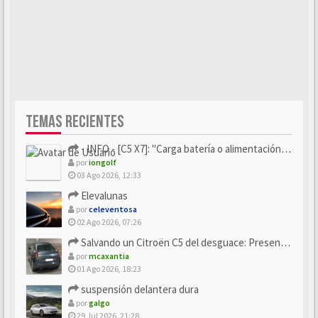
TEMAS RECIENTES
- INFO - [C5 X7]: "Carga batería o alimentación eléctri...
por
iongolf
03 Ago 2026, 12:33
Elevalunas
por
celeventosa
02 Ago 2026, 07:26
Salvando un Citroën C5 del desguace: Presentación y seguimiento
por
mcaxantia
01 Ago 2026, 18:23
suspensión delantera dura
por
galgo
29 Jul 2026, 21:28