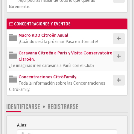
Aquí podrás hablar de todo lo que quieras
libremente.
CONCENTRACIONES Y EVENTOS
Macro KDD Citroën Anual
¿Cuándo será la próxima? Pasa e infórmate!
Caravana Citroën a París y Visita Conservatoire
Citroën.
¿Te imaginas ir en caravana a París con el Club?
Concentraciones CitröFamily.
Toda la información sobre las Concentraciones
CitröFamily.
IDENTIFICARSE
•
REGISTRARSE
Alias: