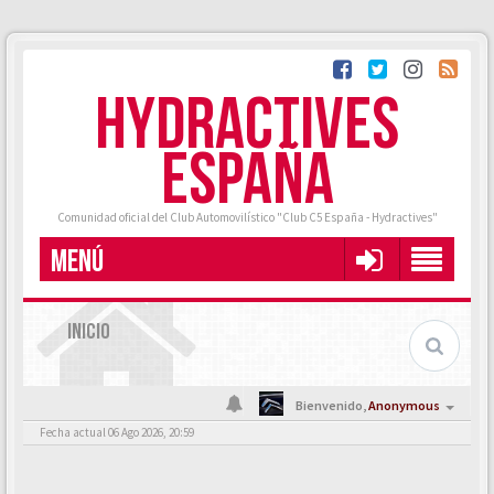
HYDRACTIVES
ESPAÑA
Comunidad oficial del Club Automovilístico "Club C5 España - Hydractives"
MENÚ
INICIO
Bienvenido,
Anonymous
Fecha actual 06 Ago 2026, 20:59