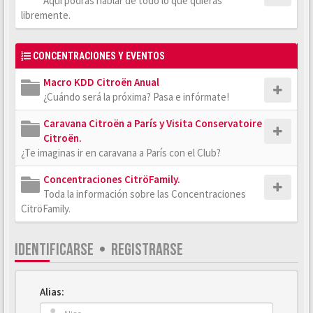
Aquí podrás hablar de todo lo que quieras
libremente.
CONCENTRACIONES Y EVENTOS
Macro KDD Citroën Anual
¿Cuándo será la próxima? Pasa e infórmate!
Caravana Citroën a París y Visita Conservatoire
Citroën.
¿Te imaginas ir en caravana a París con el Club?
Concentraciones CitröFamily.
Toda la información sobre las Concentraciones
CitröFamily.
IDENTIFICARSE
•
REGISTRARSE
Alias: