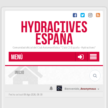
HYDRACTIVES
ESPAÑA
Comunidad oficial del Club Automovilístico "Club C5 España - Hydractives"
MENÚ
INICIO
Bienvenido,
Anonymous
Fecha actual 06 Ago 2026, 08:30