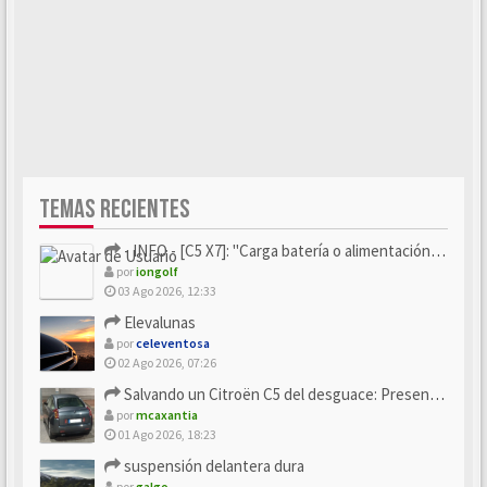
TEMAS RECIENTES
- INFO - [C5 X7]: "Carga batería o alimentación eléctri...
por
iongolf
03 Ago 2026, 12:33
Elevalunas
por
celeventosa
02 Ago 2026, 07:26
Salvando un Citroën C5 del desguace: Presentación y seguimiento
por
mcaxantia
01 Ago 2026, 18:23
suspensión delantera dura
por
galgo