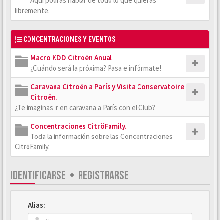
Aquí podrás hablar de todo lo que quieras
libremente.
CONCENTRACIONES Y EVENTOS
Macro KDD Citroën Anual
¿Cuándo será la próxima? Pasa e infórmate!
Caravana Citroën a París y Visita Conservatoire
Citroën.
¿Te imaginas ir en caravana a París con el Club?
Concentraciones CitröFamily.
Toda la información sobre las Concentraciones
CitröFamily.
IDENTIFICARSE
•
REGISTRARSE
Alias: