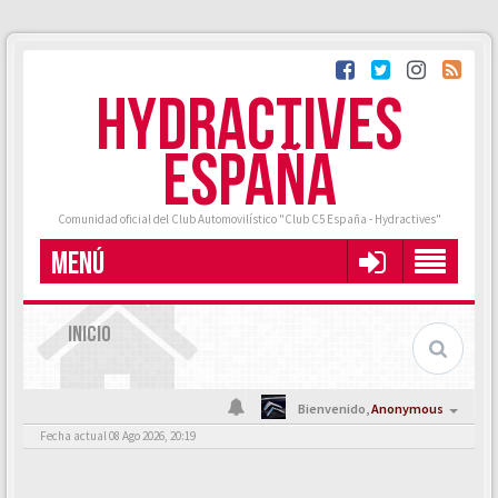
HYDRACTIVES
ESPAÑA
Comunidad oficial del Club Automovilístico "Club C5 España - Hydractives"
MENÚ
INICIO
Bienvenido,
Anonymous
Fecha actual 08 Ago 2026, 20:19