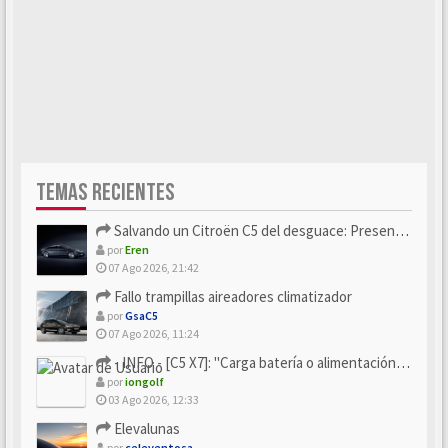
TEMAS RECIENTES
Salvando un Citroën C5 del desguace: Presentación y seguimiento
por
Eren
07 Ago 2026, 21:42
Fallo trampillas aireadores climatizador
por
GsaC5
07 Ago 2026, 11:24
- INFO - [C5 X7]: "Carga batería o alimentación eléctri...
por
iongolf
03 Ago 2026, 12:33
Elevalunas
por
celeventosa