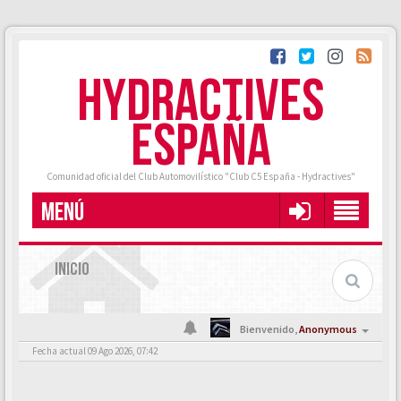
HYDRACTIVES
ESPAÑA
Comunidad oficial del Club Automovilístico "Club C5 España - Hydractives"
MENÚ
INICIO
Bienvenido,
Anonymous
Fecha actual 09 Ago 2026, 07:42