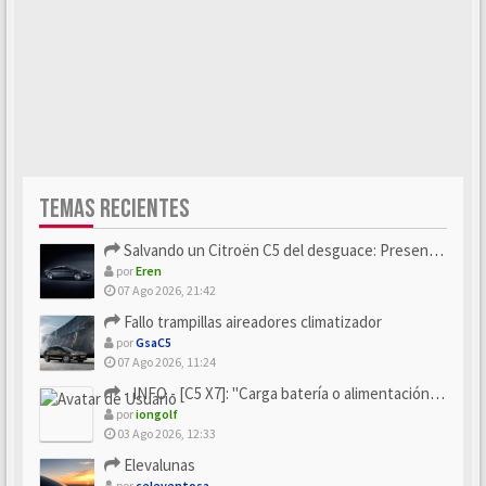
TEMAS RECIENTES
Salvando un Citroën C5 del desguace: Presentación y seguimiento
por
Eren
07 Ago 2026, 21:42
Fallo trampillas aireadores climatizador
por
GsaC5
07 Ago 2026, 11:24
- INFO - [C5 X7]: "Carga batería o alimentación eléctri...
por
iongolf
03 Ago 2026, 12:33
Elevalunas
por
celeventosa