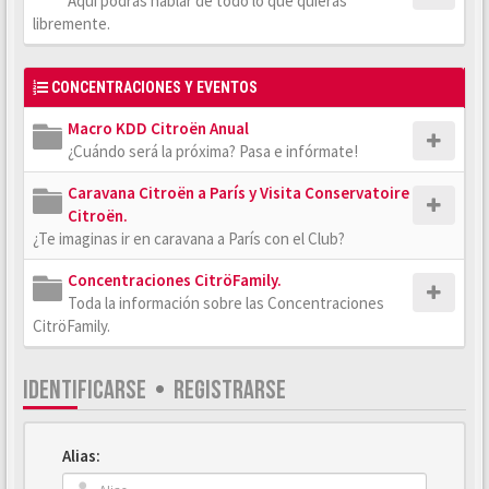
Aquí podrás hablar de todo lo que quieras
libremente.
CONCENTRACIONES Y EVENTOS
Macro KDD Citroën Anual
¿Cuándo será la próxima? Pasa e infórmate!
Caravana Citroën a París y Visita Conservatoire
Citroën.
¿Te imaginas ir en caravana a París con el Club?
Concentraciones CitröFamily.
Toda la información sobre las Concentraciones
CitröFamily.
IDENTIFICARSE
•
REGISTRARSE
Alias: