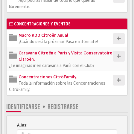
Aquí podrás hablar de todo lo que quieras
libremente.
CONCENTRACIONES Y EVENTOS
Macro KDD Citroën Anual
¿Cuándo será la próxima? Pasa e infórmate!
Caravana Citroën a París y Visita Conservatoire
Citroën.
¿Te imaginas ir en caravana a París con el Club?
Concentraciones CitröFamily.
Toda la información sobre las Concentraciones
CitröFamily.
IDENTIFICARSE
•
REGISTRARSE
Alias: