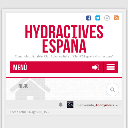
HYDRACTIVES
ESPAÑA
Comunidad oficial del Club Automovilístico "Club C5 España - Hydractives"
MENÚ
INICIO
Bienvenido,
Anonymous
Fecha actual 06 Ago 2026, 15:59