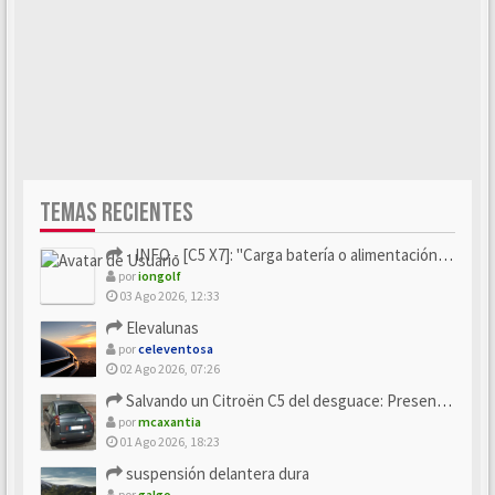
TEMAS RECIENTES
- INFO - [C5 X7]: "Carga batería o alimentación eléctri...
por
iongolf
03 Ago 2026, 12:33
Elevalunas
por
celeventosa
02 Ago 2026, 07:26
Salvando un Citroën C5 del desguace: Presentación y seguimiento
por
mcaxantia
01 Ago 2026, 18:23
suspensión delantera dura
por
galgo