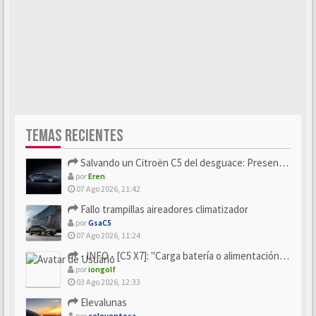
TEMAS RECIENTES
Salvando un Citroën C5 del desguace: Presentación y seguimiento
por
Eren
07 Ago 2026, 21:42
Fallo trampillas aireadores climatizador
por
GsaC5
07 Ago 2026, 11:24
- INFO - [C5 X7]: "Carga batería o alimentación eléctri...
por
iongolf
03 Ago 2026, 12:33
Elevalunas
por
celeventosa