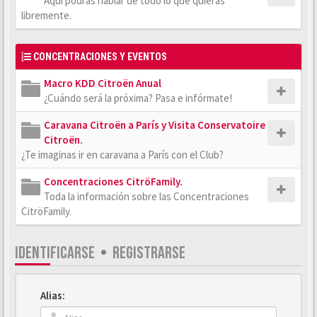
Aquí podrás hablar de todo lo que quieras
libremente.
CONCENTRACIONES Y EVENTOS
Macro KDD Citroën Anual
¿Cuándo será la próxima? Pasa e infórmate!
Caravana Citroën a París y Visita Conservatoire
Citroën.
¿Te imaginas ir en caravana a París con el Club?
Concentraciones CitröFamily.
Toda la información sobre las Concentraciones
CitröFamily.
IDENTIFICARSE
•
REGISTRARSE
Alias: