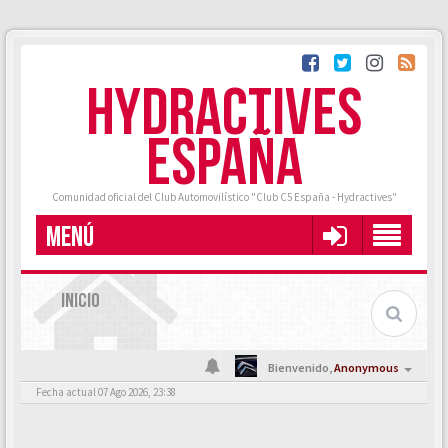
HYDRACTIVES
ESPAÑA
Comunidad oficial del Club Automovilístico "Club C5 España - Hydractives"
MENÚ
INICIO
Bienvenido,
Anonymous
Fecha actual 07 Ago 2026, 23:38