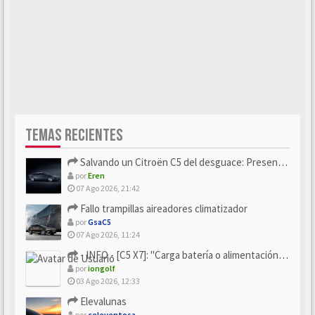
TEMAS RECIENTES
Salvando un Citroën C5 del desguace: Presentación y seguimiento
por
Eren
07 Ago 2026, 21:42
Fallo trampillas aireadores climatizador
por
GsaC5
07 Ago 2026, 11:24
- INFO - [C5 X7]: "Carga batería o alimentación eléctri...
por
iongolf
03 Ago 2026, 12:33
Elevalunas
por
celeventosa