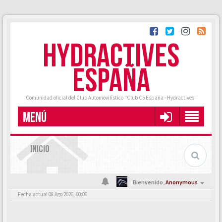
HYDRACTIVES
ESPAÑA
Comunidad oficial del Club Automovilístico "Club C5 España - Hydractives"
MENÚ
INICIO
Bienvenido,
Anonymous
Fecha actual 08 Ago 2026, 00:06