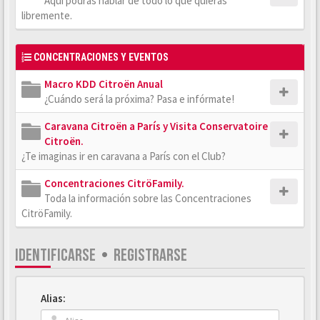
Aquí podrás hablar de todo lo que quieras
libremente.
CONCENTRACIONES Y EVENTOS
Macro KDD Citroën Anual
¿Cuándo será la próxima? Pasa e infórmate!
Caravana Citroën a París y Visita Conservatoire
Citroën.
¿Te imaginas ir en caravana a París con el Club?
Concentraciones CitröFamily.
Toda la información sobre las Concentraciones
CitröFamily.
IDENTIFICARSE
•
REGISTRARSE
Alias: