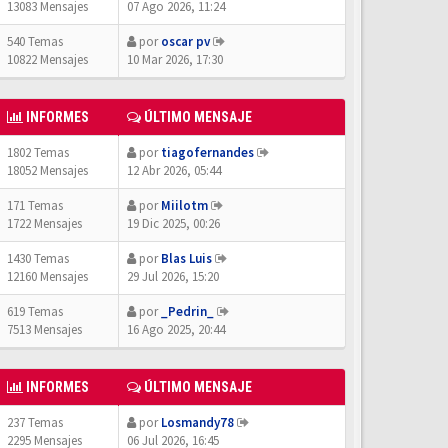
13083 Mensajes
07 Ago 2026, 11:24
540 Temas
por
oscar pv
10822 Mensajes
10 Mar 2026, 17:30
INFORMES
ÚLTIMO MENSAJE
1802 Temas
por
tiagofernandes
18052 Mensajes
12 Abr 2026, 05:44
171 Temas
por
Miilotm
1722 Mensajes
19 Dic 2025, 00:26
1430 Temas
por
Blas Luis
12160 Mensajes
29 Jul 2026, 15:20
619 Temas
por
_Pedrin_
7513 Mensajes
16 Ago 2025, 20:44
INFORMES
ÚLTIMO MENSAJE
237 Temas
por
Losmandy78
2295 Mensajes
06 Jul 2026, 16:45