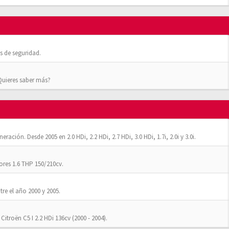
 de seguridad.
¿Quieres saber más?
ación. Desde 2005 en 2.0 HDi, 2.2 HDi, 2.7 HDi, 3.0 HDi, 1.7i, 2.0i y 3.0i.
res 1.6 THP 150/210cv.
tre el año 2000 y 2005.
Citroën C5 I 2.2 HDi 136cv (2000 - 2004).