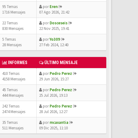
95 Temas
por
Eren
1716 Mensajes
07 Ago 2026, 21:42
22 Temas
por
Dosceseis
830 Mensajes
22 Nov 2025, 19:41
5 Temas
por
Yo309
28 Mensajes
27 Feb 2024, 12:40
INFORMES
ÚLTIMO MENSAJE
410 Temas
por
Pedro Perez
4158 Mensajes
29 Jun 2026, 15:27
45 Temas
por
Pedro Perez
444 Mensajes
25 Jul 2026, 19:13
242 Temas
por
Pedro Perez
2474 Mensajes
28 Jul 2026, 12:27
35 Temas
por
mcaxantia
511 Mensajes
09 Dic 2025, 11:10