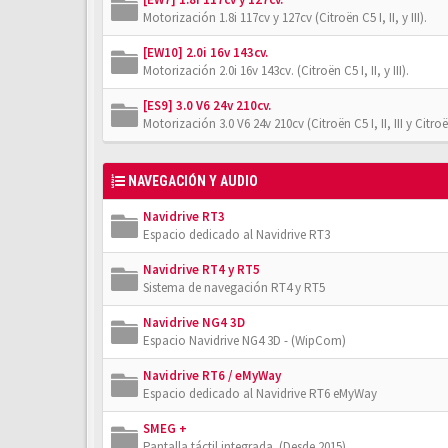
Motorización 1.8i 117cv y 127cv (Citroën C5 I, II, y III).
[EW10] 2.0i 16v 143cv.
Motorización 2.0i 16v 143cv. (Citroën C5 I, II, y III).
[ES9] 3.0 V6 24v 210cv.
Motorización 3.0 V6 24v 210cv (Citroën C5 I, II, III y Citro
NAVEGACIÓN Y AUDIO
Navidrive RT3
Espacio dedicado al Navidrive RT3
Navidrive RT4 y RT5
Sistema de navegación RT4 y RT5
Navidrive NG4 3D
Espacio Navidrive NG4 3D - (WipCom)
Navidrive RT6 / eMyWay
Espacio dedicado al Navidrive RT6 eMyWay
SMEG +
Pantalla táctil integrada. (Desde 2015)