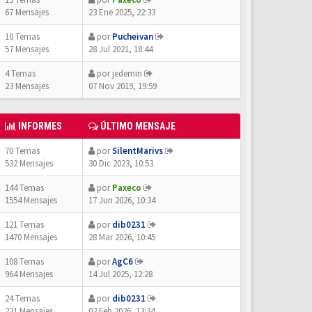
67 Mensajes
23 Ene 2025, 22:33
10 Temas
por
Pucheivan
57 Mensajes
28 Jul 2021, 18:44
4 Temas
por
jedemin
23 Mensajes
07 Nov 2019, 19:59
INFORMES
ÚLTIMO MENSAJE
70 Temas
por
SilentMarivs
532 Mensajes
30 Dic 2023, 10:53
144 Temas
por
Paxeco
1554 Mensajes
17 Jun 2026, 10:34
121 Temas
por
dib0231
1470 Mensajes
28 Mar 2026, 10:45
108 Temas
por
AgC6
964 Mensajes
14 Jul 2025, 12:28
24 Temas
por
dib0231
221 Mensajes
02 Feb 2026, 13:34