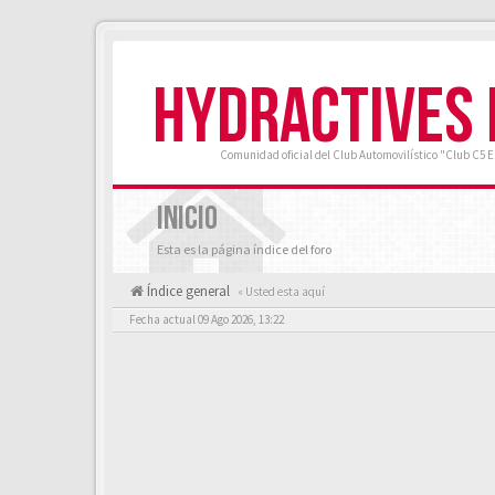
HYDRACTIVES
Comunidad oficial del Club Automovilístico "Club C5 
INICIO
Esta es la página índice del foro
Índice general
« Usted esta aquí
Fecha actual 09 Ago 2026, 13:22