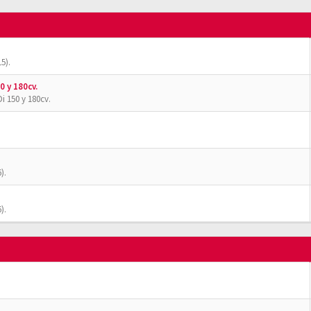
5).
0 y 180cv.
i 150 y 180cv.
).
).