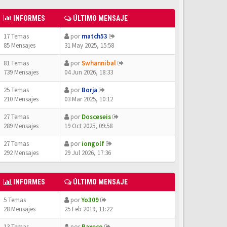
INFORMES
ÚLTIMO MENSAJE
17 Temas
por
match53
85 Mensajes
31 May 2025, 15:58
81 Temas
por
Swhannibal
739 Mensajes
04 Jun 2026, 18:33
25 Temas
por
Borja
210 Mensajes
03 Mar 2025, 10:12
27 Temas
por
Dosceseis
289 Mensajes
19 Oct 2025, 09:58
27 Temas
por
iongolf
292 Mensajes
29 Jul 2026, 17:36
INFORMES
ÚLTIMO MENSAJE
5 Temas
por
Yo309
28 Mensajes
25 Feb 2019, 11:22
13 Temas
por
Paxeco