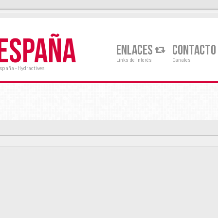
 ESPAÑA
ENLACES
CONTACTO
Links de interés
Canales
España - Hydractives"