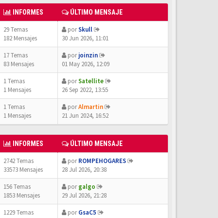
INFORMES
ÚLTIMO MENSAJE
29 Temas
por
Skull
182 Mensajes
30 Jun 2026, 11:01
17 Temas
por
joinzin
83 Mensajes
01 May 2026, 12:09
1 Temas
por
Satellite
1 Mensajes
26 Sep 2022, 13:55
1 Temas
por
Almartin
1 Mensajes
21 Jun 2024, 16:52
INFORMES
ÚLTIMO MENSAJE
2742 Temas
por
ROMPEHOGARES
33573 Mensajes
28 Jul 2026, 20:38
156 Temas
por
galgo
1853 Mensajes
29 Jul 2026, 21:28
1229 Temas
por
GsaC5