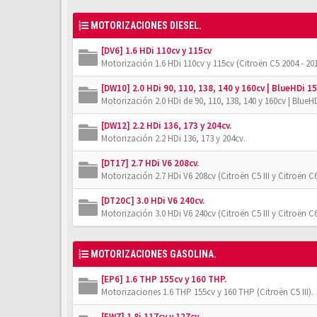
MOTORIZACIONES DIESEL.
[DV6] 1.6 HDi 110cv y 115cv
Motorización 1.6 HDi 110cv y 115cv (Citroën C5 2004 - 201
[DW10] 2.0 HDi 90, 110, 138, 140 y 160cv | BlueHDi 15
Motorización 2.0 HDi de 90, 110, 138, 140 y 160cv | BlueHD
[DW12] 2.2 HDi 136, 173 y 204cv.
Motorización 2.2 HDi 136, 173 y 204cv.
[DT17] 2.7 HDi V6 208cv.
Motorización 2.7 HDi V6 208cv (Citroën C5 III y Citroën C6
[DT20C] 3.0 HDi V6 240cv.
Motorización 3.0 HDi V6 240cv (Citroën C5 III y Citroën C6
MOTORIZACIONES GASOLINA.
[EP6] 1.6 THP 155cv y 160 THP.
Motorizaciones 1.6 THP 155cv y 160 THP (Citroën C5 III).
[EW7] 1.8i 117cv y 127cv.