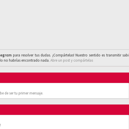
legrαm
para resolver tus dudas. ¡Compártelas! Nuestro sentido es transmitir sab
ado no habrías encontrado nada.
Abre un post y compártelas
be de ser tu primer mensaje.
!