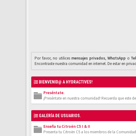
Por favor, no utilices
mensajes privados
,
WhαtsApp
o
Te
Encontraste nuestra comunidad en internet. De estar en priv
BIENVENID@ A HYDRACTIVES!
Preséntate.
¡Preséntate en nuestra comunidad! Recuerda que este de
GALERÍA DE USUARIOS.
Enseña tu Citroën C5 I & II
Presenta tu Citroën C5 a los miembros de la Comunidad