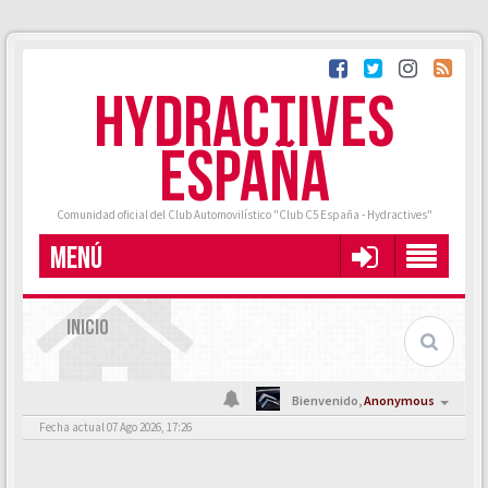
HYDRACTIVES
ESPAÑA
Comunidad oficial del Club Automovilístico "Club C5 España - Hydractives"
MENÚ
INICIO
Bienvenido,
Anonymous
Fecha actual 07 Ago 2026, 17:26