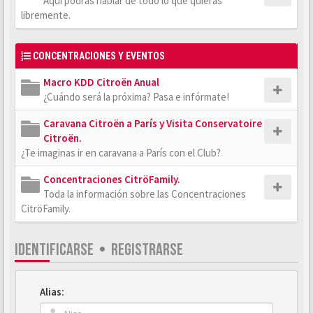
Aquí podrás hablar de todo lo que quieras
libremente.
CONCENTRACIONES Y EVENTOS
Macro KDD Citroën Anual
¿Cuándo será la próxima? Pasa e infórmate!
Caravana Citroën a París y Visita Conservatoire
Citroën.
¿Te imaginas ir en caravana a París con el Club?
Concentraciones CitröFamily.
Toda la información sobre las Concentraciones
CitröFamily.
IDENTIFICARSE
•
REGISTRARSE
Alias: