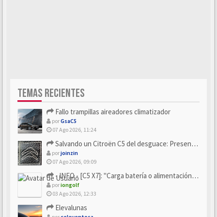
TEMAS RECIENTES
Fallo trampillas aireadores climatizador
por
GsaC5
07 Ago 2026, 11:24
Salvando un Citroën C5 del desguace: Presentación y seguimiento
por
joinzin
07 Ago 2026, 09:09
- INFO - [C5 X7]: "Carga batería o alimentación eléctri...
por
iongolf
03 Ago 2026, 12:33
Elevalunas
por
celeventosa