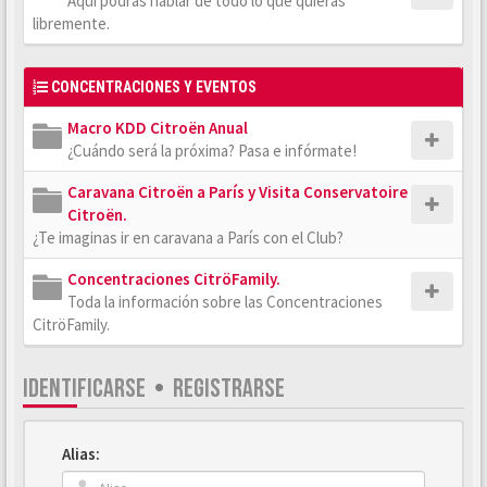
Aquí podrás hablar de todo lo que quieras
libremente.
CONCENTRACIONES Y EVENTOS
Macro KDD Citroën Anual
¿Cuándo será la próxima? Pasa e infórmate!
Caravana Citroën a París y Visita Conservatoire
Citroën.
¿Te imaginas ir en caravana a París con el Club?
Concentraciones CitröFamily.
Toda la información sobre las Concentraciones
CitröFamily.
IDENTIFICARSE
•
REGISTRARSE
Alias: