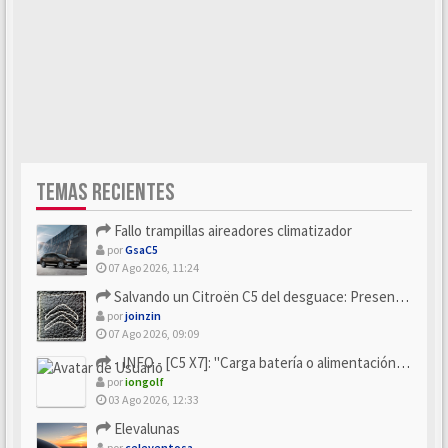
TEMAS RECIENTES
Fallo trampillas aireadores climatizador
por
GsaC5
07 Ago 2026, 11:24
Salvando un Citroën C5 del desguace: Presentación y seguimiento
por
joinzin
07 Ago 2026, 09:09
- INFO - [C5 X7]: "Carga batería o alimentación eléctri...
por
iongolf
03 Ago 2026, 12:33
Elevalunas
por
celeventosa