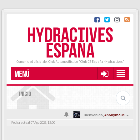
HYDRACTIVES
ESPAÑA
Comunidad oficial del Club Automovilístico "Club C5 España - Hydractives"
MENÚ
INICIO
Bienvenido,
Anonymous
Fecha actual 07 Ago 2026, 12:00