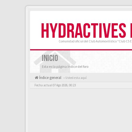
HYDRACTIVES
Comunidad oficial del Club Automovilístico "Club C5 
INICIO
Esta es la página índice del foro
Índice general
« Usted esta aquí
Fecha actual 07 Ago 2026, 00:23