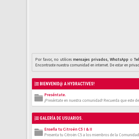
Por favor, no utilices
mensajes privados
,
WhαtsApp
o
Te
Encontraste nuestra comunidad en internet. De estar en priv
BIENVENID@ A HYDRACTIVES!
Preséntate.
¡Preséntate en nuestra comunidad! Recuerda que este de
GALERÍA DE USUARIOS.
Enseña tu Citroën C5 I & II
Presenta tu Citroën C5 a los miembros de la Comunidad