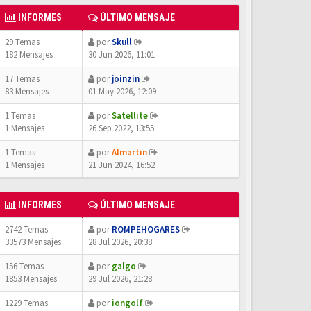
INFORMES
ÚLTIMO MENSAJE
29 Temas
por
Skull
182 Mensajes
30 Jun 2026, 11:01
17 Temas
por
joinzin
83 Mensajes
01 May 2026, 12:09
1 Temas
por
Satellite
1 Mensajes
26 Sep 2022, 13:55
1 Temas
por
Almartin
1 Mensajes
21 Jun 2024, 16:52
INFORMES
ÚLTIMO MENSAJE
2742 Temas
por
ROMPEHOGARES
33573 Mensajes
28 Jul 2026, 20:38
156 Temas
por
galgo
1853 Mensajes
29 Jul 2026, 21:28
1229 Temas
por
iongolf