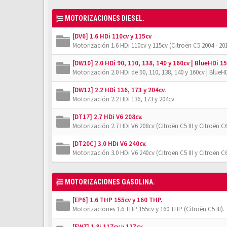
MOTORIZACIONES DIESEL.
[DV6] 1.6 HDi 110cv y 115cv
Motorización 1.6 HDi 110cv y 115cv (Citroën C5 2004 - 201
[DW10] 2.0 HDi 90, 110, 138, 140 y 160cv | BlueHDi 15
Motorización 2.0 HDi de 90, 110, 138, 140 y 160cv | BlueHD
[DW12] 2.2 HDi 136, 173 y 204cv.
Motorización 2.2 HDi 136, 173 y 204cv.
[DT17] 2.7 HDi V6 208cv.
Motorización 2.7 HDi V6 208cv (Citroën C5 III y Citroën C6
[DT20C] 3.0 HDi V6 240cv.
Motorización 3.0 HDi V6 240cv (Citroën C5 III y Citroën C6
MOTORIZACIONES GASOLINA.
[EP6] 1.6 THP 155cv y 160 THP.
Motorizaciones 1.6 THP 155cv y 160 THP (Citroën C5 III).
[EW7] 1.8i 117cv y 127cv.