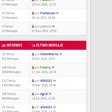
67 Mensajes
23 Ene 2025, 22:33
10 Temas
por
Pucheivan
57 Mensajes
28 Jul 2021, 18:44
4 Temas
por
jedemin
23 Mensajes
07 Nov 2019, 19:59
INFORMES
ÚLTIMO MENSAJE
70 Temas
por
SilentMarivs
532 Mensajes
30 Dic 2023, 10:53
144 Temas
por
Paxeco
1554 Mensajes
17 Jun 2026, 10:34
121 Temas
por
dib0231
1470 Mensajes
28 Mar 2026, 10:45
108 Temas
por
AgC6
964 Mensajes
14 Jul 2025, 12:28
24 Temas
por
dib0231
221 Mensajes
02 Feb 2026, 13:34