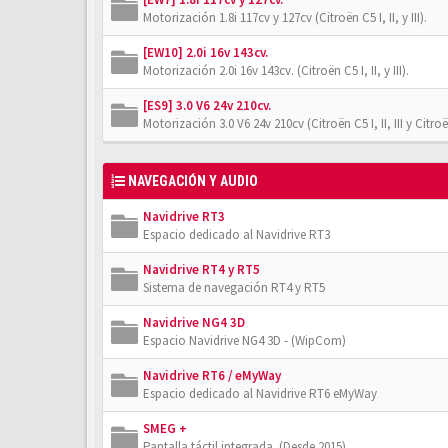
Motorización 1.8i 117cv y 127cv (Citroën C5 I, II, y III).
[EW10] 2.0i 16v 143cv.
Motorización 2.0i 16v 143cv. (Citroën C5 I, II, y III).
[ES9] 3.0 V6 24v 210cv.
Motorización 3.0 V6 24v 210cv (Citroën C5 I, II, III y Citro
NAVEGACIÓN Y AUDIO
Navidrive RT3
Espacio dedicado al Navidrive RT3
Navidrive RT4 y RT5
Sistema de navegación RT4 y RT5
Navidrive NG4 3D
Espacio Navidrive NG4 3D - (WipCom)
Navidrive RT6 / eMyWay
Espacio dedicado al Navidrive RT6 eMyWay
SMEG +
Pantalla táctil integrada. (Desde 2015)