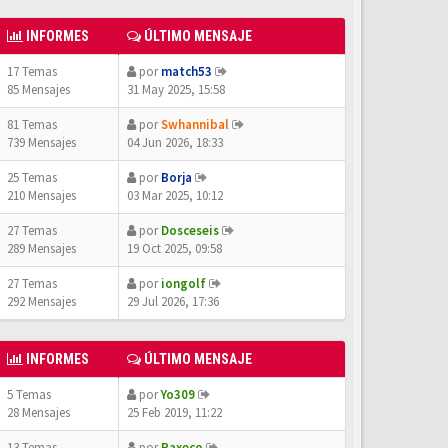
INFORMES
ÚLTIMO MENSAJE
17 Temas
por
match53
85 Mensajes
31 May 2025, 15:58
81 Temas
por
Swhannibal
739 Mensajes
04 Jun 2026, 18:33
25 Temas
por
Borja
210 Mensajes
03 Mar 2025, 10:12
27 Temas
por
Dosceseis
289 Mensajes
19 Oct 2025, 09:58
27 Temas
por
iongolf
292 Mensajes
29 Jul 2026, 17:36
INFORMES
ÚLTIMO MENSAJE
5 Temas
por
Yo309
28 Mensajes
25 Feb 2019, 11:22
13 Temas
por
Paxeco