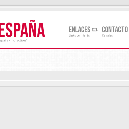
 ESPAÑA
ENLACES
CONTACTO
Links de interés
Canales
España - Hydractives"