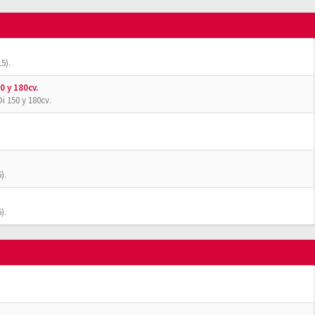
5).
0 y 180cv.
i 150 y 180cv.
).
).