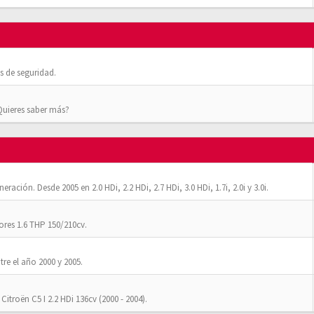
 de seguridad.
¿Quieres saber más?
ación. Desde 2005 en 2.0 HDi, 2.2 HDi, 2.7 HDi, 3.0 HDi, 1.7i, 2.0i y 3.0i.
res 1.6 THP 150/210cv.
tre el año 2000 y 2005.
Citroën C5 I 2.2 HDi 136cv (2000 - 2004).