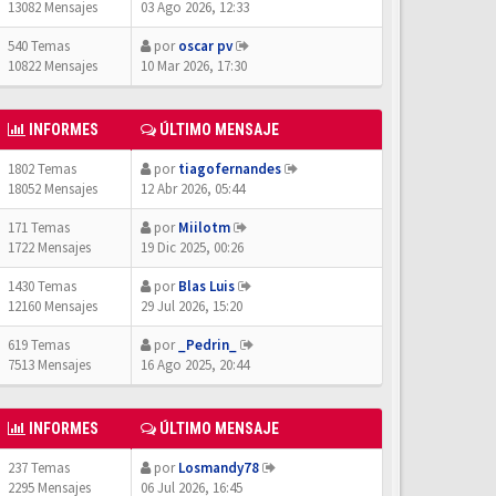
13082 Mensajes
03 Ago 2026, 12:33
540 Temas
por
oscar pv
10822 Mensajes
10 Mar 2026, 17:30
INFORMES
ÚLTIMO MENSAJE
1802 Temas
por
tiagofernandes
18052 Mensajes
12 Abr 2026, 05:44
171 Temas
por
Miilotm
1722 Mensajes
19 Dic 2025, 00:26
1430 Temas
por
Blas Luis
12160 Mensajes
29 Jul 2026, 15:20
619 Temas
por
_Pedrin_
7513 Mensajes
16 Ago 2025, 20:44
INFORMES
ÚLTIMO MENSAJE
237 Temas
por
Losmandy78
2295 Mensajes
06 Jul 2026, 16:45