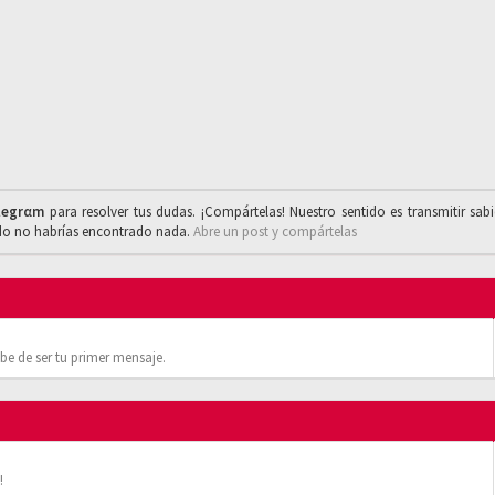
legrαm
para resolver tus dudas. ¡Compártelas! Nuestro sentido es transmitir sab
ado no habrías encontrado nada.
Abre un post y compártelas
be de ser tu primer mensaje.
!