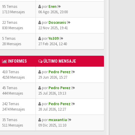
95 Temas
por
Eren
1713 Mensajes
06 Ago 2026, 23:00
22 Temas
por
Dosceseis
830 Mensajes
22 Nov 2025, 19:41
5 Temas
por
Yo309
28 Mensajes
27 Feb 2024, 12:40
INFORMES
ÚLTIMO MENSAJE
410 Temas
por
Pedro Perez
4158 Mensajes
29 Jun 2026, 15:27
45 Temas
por
Pedro Perez
444 Mensajes
25 Jul 2026, 19:13
242 Temas
por
Pedro Perez
2474 Mensajes
28 Jul 2026, 12:27
35 Temas
por
mcaxantia
511 Mensajes
09 Dic 2025, 11:10