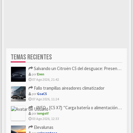
TEMAS RECIENTES
Salvando un Citroën C5 del desguace: Presentación y seguimiento
por
Eren
07 Ago 2026, 21:42
Fallo trampillas aireadores climatizador
por
GsaC5
07 Ago 2026, 11:24
- INFO - [C5 X7]: "Carga batería o alimentación eléctri...
por
iongolf
03 Ago 2026, 12:33
Elevalunas
por
celeventosa