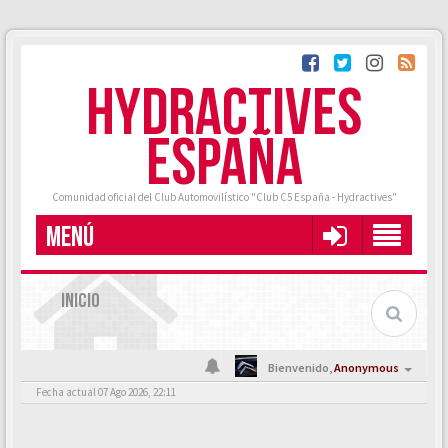
HYDRACTIVES
ESPAÑA
Comunidad oficial del Club Automovilístico "Club C5 España - Hydractives"
MENÚ
INICIO
Bienvenido,
Anonymous
Fecha actual 07 Ago 2026, 22:11