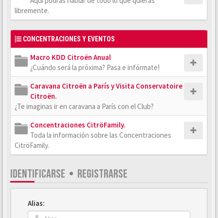
Aquí podrás hablar de todo lo que quieras
libremente.
CONCENTRACIONES Y EVENTOS
Macro KDD Citroën Anual
¿Cuándo será la próxima? Pasa e infórmate!
Caravana Citroën a París y Visita Conservatoire
Citroën.
¿Te imaginas ir en caravana a París con el Club?
Concentraciones CitröFamily.
Toda la información sobre las Concentraciones
CitröFamily.
IDENTIFICARSE
•
REGISTRARSE
Alias: