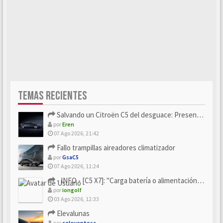
TEMAS RECIENTES
Salvando un Citroën C5 del desguace: Presentación y seguimiento
por
Eren
07 Ago 2026, 21:42
Fallo trampillas aireadores climatizador
por
GsaC5
07 Ago 2026, 11:24
- INFO - [C5 X7]: "Carga batería o alimentación eléctri...
por
iongolf
03 Ago 2026, 12:33
Elevalunas
por
celeventosa