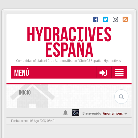
HYDRACTIVES
ESPAÑA
Comunidad oficial del Club Automovilístico "Club C5 España - Hydractives"
MENÚ
INICIO
Bienvenido,
Anonymous
Fecha actual 08 Ago 2026, 03:40