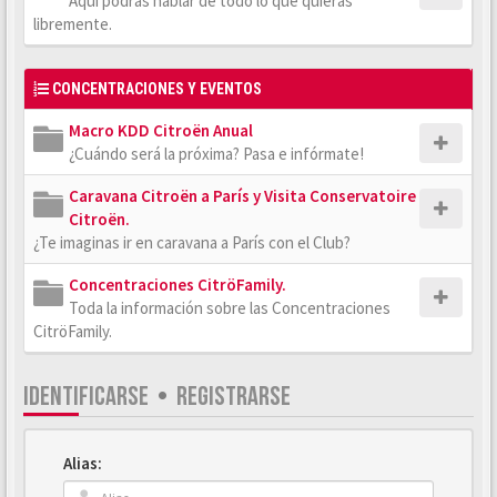
Aquí podrás hablar de todo lo que quieras
libremente.
CONCENTRACIONES Y EVENTOS
Macro KDD Citroën Anual
¿Cuándo será la próxima? Pasa e infórmate!
Caravana Citroën a París y Visita Conservatoire
Citroën.
¿Te imaginas ir en caravana a París con el Club?
Concentraciones CitröFamily.
Toda la información sobre las Concentraciones
CitröFamily.
IDENTIFICARSE
•
REGISTRARSE
Alias: