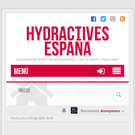
HYDRACTIVES
ESPAÑA
Comunidad oficial del Club Automovilístico "Club C5 España - Hydractives"
MENÚ
INICIO
Bienvenido,
Anonymous
Fecha actual 09 Ago 2026, 06:04