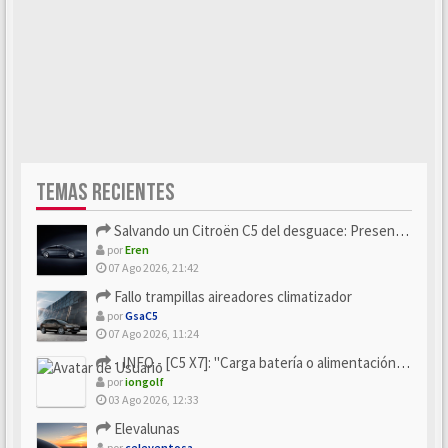
TEMAS RECIENTES
Salvando un Citroën C5 del desguace: Presentación y seguimiento
por
Eren
07 Ago 2026, 21:42
Fallo trampillas aireadores climatizador
por
GsaC5
07 Ago 2026, 11:24
- INFO - [C5 X7]: "Carga batería o alimentación eléctri...
por
iongolf
03 Ago 2026, 12:33
Elevalunas
por
celeventosa