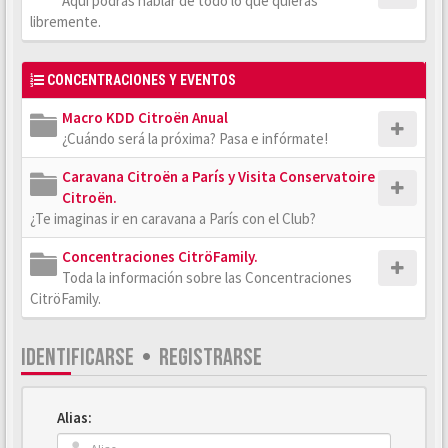
Aquí podrás hablar de todo lo que quieras
libremente.
CONCENTRACIONES Y EVENTOS
Macro KDD Citroën Anual
¿Cuándo será la próxima? Pasa e infórmate!
Caravana Citroën a París y Visita Conservatoire
Citroën.
¿Te imaginas ir en caravana a París con el Club?
Concentraciones CitröFamily.
Toda la información sobre las Concentraciones
CitröFamily.
IDENTIFICARSE
•
REGISTRARSE
Alias: