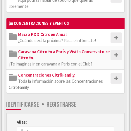
Aquí podrás hablar de todo lo que quieras
libremente.
CONCENTRACIONES Y EVENTOS
Macro KDD Citroën Anual
¿Cuándo será la próxima? Pasa e infórmate!
Caravana Citroën a París y Visita Conservatoire
Citroën.
¿Te imaginas ir en caravana a París con el Club?
Concentraciones CitröFamily.
Toda la información sobre las Concentraciones
CitröFamily.
IDENTIFICARSE
•
REGISTRARSE
Alias: