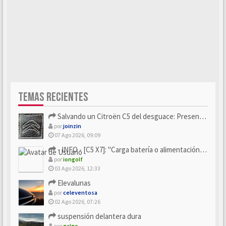
TEMAS RECIENTES
Salvando un Citroën C5 del desguace: Presentación y seguimiento
por
joinzin
07 Ago 2026, 09:09
- INFO - [C5 X7]: "Carga batería o alimentación eléctri...
por
iongolf
03 Ago 2026, 12:33
Elevalunas
por
celeventosa
02 Ago 2026, 07:26
suspensión delantera dura
por
galgo