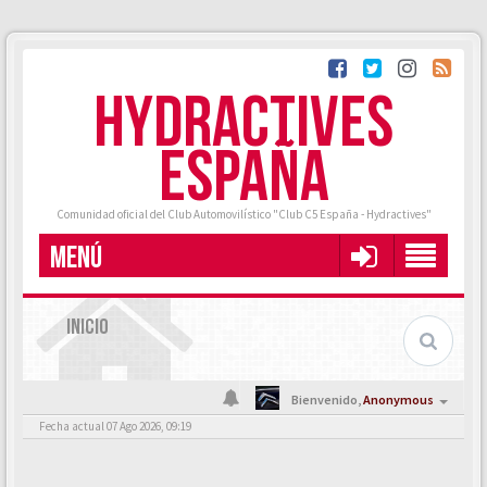
HYDRACTIVES
ESPAÑA
Comunidad oficial del Club Automovilístico "Club C5 España - Hydractives"
MENÚ
INICIO
Bienvenido,
Anonymous
Fecha actual 07 Ago 2026, 09:19