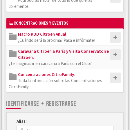
Aquí podrás hablar de todo lo que quieras
libremente.
CONCENTRACIONES Y EVENTOS
Macro KDD Citroën Anual
¿Cuándo será la próxima? Pasa e infórmate!
Caravana Citroën a París y Visita Conservatoire
Citroën.
¿Te imaginas ir en caravana a París con el Club?
Concentraciones CitröFamily.
Toda la información sobre las Concentraciones
CitröFamily.
IDENTIFICARSE
•
REGISTRARSE
Alias: