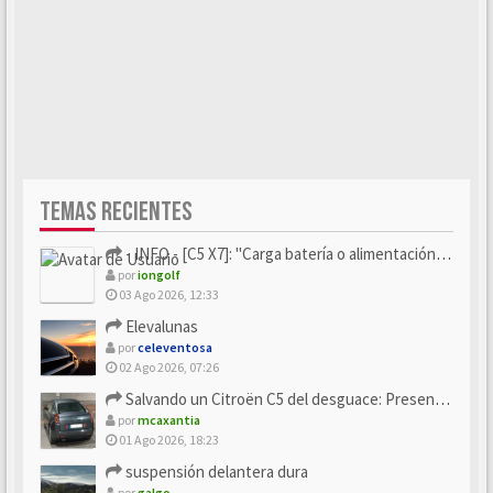
TEMAS RECIENTES
- INFO - [C5 X7]: "Carga batería o alimentación eléctri...
por
iongolf
03 Ago 2026, 12:33
Elevalunas
por
celeventosa
02 Ago 2026, 07:26
Salvando un Citroën C5 del desguace: Presentación y seguimiento
por
mcaxantia
01 Ago 2026, 18:23
suspensión delantera dura
por
galgo