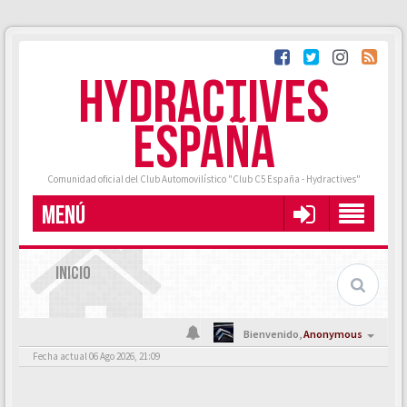
HYDRACTIVES
ESPAÑA
Comunidad oficial del Club Automovilístico "Club C5 España - Hydractives"
MENÚ
INICIO
Bienvenido,
Anonymous
Fecha actual 06 Ago 2026, 21:09